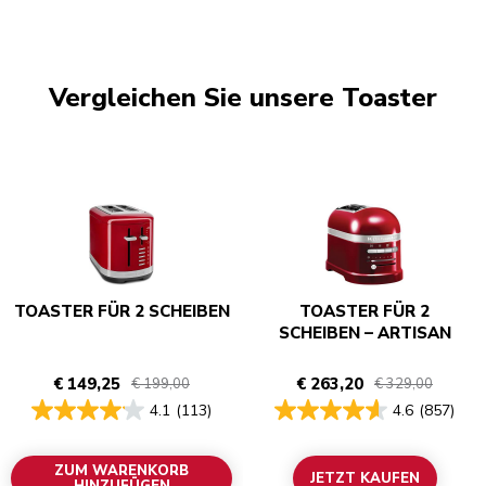
Vergleichen Sie unsere Toaster
TOASTER FÜR 2 SCHEIBEN
TOASTER FÜR 2
SCHEIBEN – ARTISAN
€ 149,25
€ 263,20
€ 199,00
€ 329,00
4.1
(113)
4.6
(857)
ZUM WARENKORB
JETZT KAUFEN