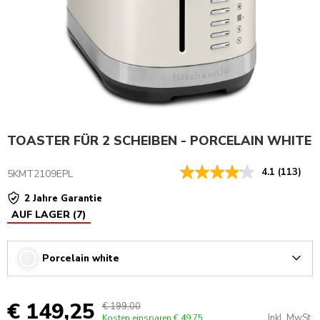
TOASTER FÜR 2 SCHEIBEN - PORCELAIN WHITE
4.1
(113)
5KMT2109EPL
2 Jahre Garantie
AUF LAGER
(
7
)
Porcelain white
Arrow
€ 149,25
€ 199,00
Inkl. MwSt.
Kosten einsparen
€ 49,75