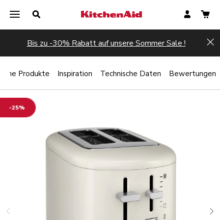
Bis zu -30% Rabatt auf unsere Sommer Sale !
Hi
liche Produkte
Inspiration
Technische Daten
Bewertungen
-25%