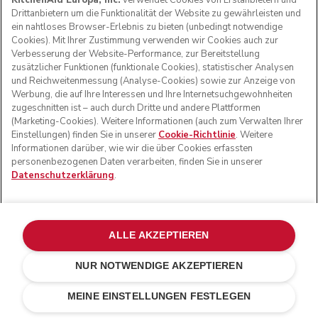
KitchenAid Europa, Inc.
verwendet Cookies von Erstanbietern und
Drittanbietern um die Funktionalität der Website zu gewährleisten und
ein nahtloses Browser-Erlebnis zu bieten (unbedingt notwendige
Cookies). Mit Ihrer Zustimmung verwenden wir Cookies auch zur
Verbesserung der Website-Performance, zur Bereitstellung
zusätzlicher Funktionen (funktionale Cookies), statistischer Analysen
und Reichweitenmessung (Analyse-Cookies) sowie zur Anzeige von
Werbung, die auf Ihre Interessen und Ihre Internetsuchgewohnheiten
zugeschnitten ist – auch durch Dritte und andere Plattformen
(Marketing-Cookies). Weitere Informationen (auch zum Verwalten Ihrer
Einstellungen) finden Sie in unserer
Cookie-Richtlinie
. Weitere
Informationen darüber, wie wir die über Cookies erfassten
personenbezogenen Daten verarbeiten, finden Sie in unserer
Datenschutzerklärung
.
ALLE AKZEPTIEREN
NUR NOTWENDIGE AKZEPTIEREN
Porcelain white
€ 199,00
IN DEN EINKAUFSWAGEN
€ 149,25
MEINE EINSTELLUNGEN FESTLEGEN
Kosten einsparen
€ 49,75