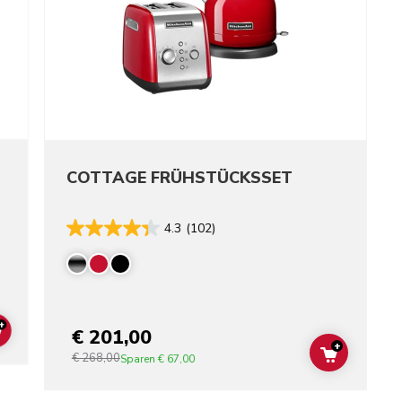
COTTAGE FRÜHSTÜCKSSET
4.3
(102)
+
€ 201,00
ADD TO CART
+
€ 268,00
ADD TO C
Sparen
€ 67,00