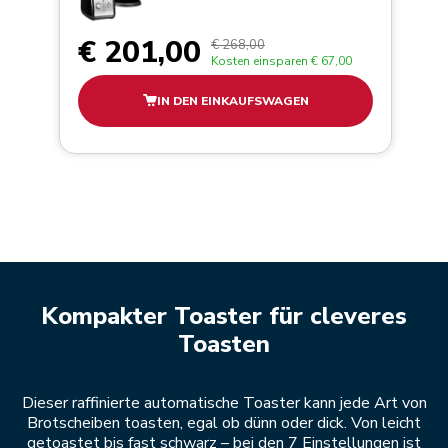
€ 201,00
€ 268,00
Kosten einsparen
€ 67,00
IN DEN EINKAUFSWAGEN
Kompakter Toaster für cleveres
Toasten
Dieser raffinierte automatische Toaster kann jede Art von
Brotscheiben toasten, egal ob dünn oder dick. Von leicht
getoastet bis fast schwarz – bei den 7 Einstellungen ist