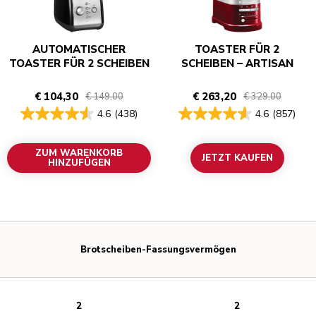
AUTOMATISCHER
TOASTER FÜR 2
TOASTER FÜR 2 SCHEIBEN
SCHEIBEN – ARTISAN
€ 104,30
€ 263,20
€ 149,00
€ 329,00
4.6
(438)
4.6
(857)
ZUM WARENKORB
JETZT KAUFEN
HINZUFÜGEN
Brotscheiben-Fassungsvermögen
2
2