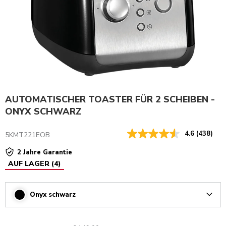
AUTOMATISCHER TOASTER FÜR 2 SCHEIBEN -
ONYX SCHWARZ
4.6
(438)
5KMT221EOB
2 Jahre Garantie
AUF LAGER
(
4
)
Onyx schwarz
Arrow