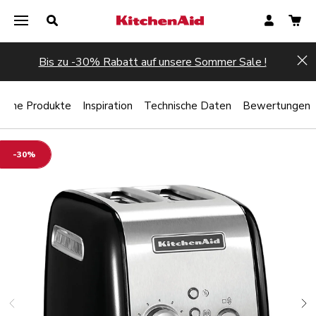
Bis zu -30% Rabatt auf unsere Sommer Sale !
Hi
liche Produkte
Inspiration
Technische Daten
Bewertungen
-30%