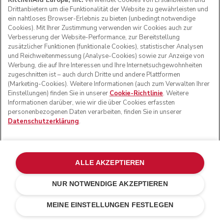
KitchenAid Europa, Inc.
verwendet Cookies von Erstanbietern und
Drittanbietern um die Funktionalität der Website zu gewährleisten und
ein nahtloses Browser-Erlebnis zu bieten (unbedingt notwendige
Cookies). Mit Ihrer Zustimmung verwenden wir Cookies auch zur
Verbesserung der Website-Performance, zur Bereitstellung
zusätzlicher Funktionen (funktionale Cookies), statistischer Analysen
und Reichweitenmessung (Analyse-Cookies) sowie zur Anzeige von
Werbung, die auf Ihre Interessen und Ihre Internetsuchgewohnheiten
zugeschnitten ist – auch durch Dritte und andere Plattformen
(Marketing-Cookies). Weitere Informationen (auch zum Verwalten Ihrer
Einstellungen) finden Sie in unserer
Cookie-Richtlinie
. Weitere
Informationen darüber, wie wir die über Cookies erfassten
personenbezogenen Daten verarbeiten, finden Sie in unserer
Datenschutzerklärung
.
ALLE AKZEPTIEREN
NUR NOTWENDIGE AKZEPTIEREN
Onyx schwarz
€ 149,00
IN DEN EINKAUFSWAGEN
€ 104,30
MEINE EINSTELLUNGEN FESTLEGEN
Kosten einsparen
€ 44,70