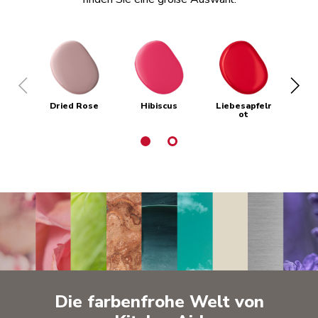
Dried Rose
Hibiscus
Liebesapfelr
Em
ot
Die farbenfrohe Welt von