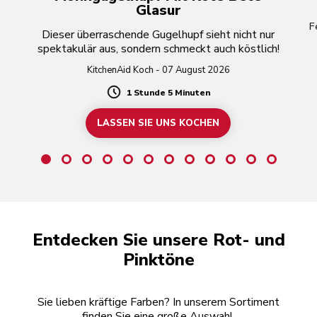
Glasur
F
Dieser überraschende Gugelhupf sieht nicht nur
spektakulär aus, sondern schmeckt auch köstlich!
KitchenAid Koch - 07 August 2026
1 Stunde 5 Minuten
Duration
LASSEN SIE UNS KOCHEN
Entdecken Sie unsere Rot- und
Pinktöne
Sie lieben kräftige Farben? In unserem Sortiment
finden Sie eine große Auswahl.