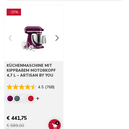
Go to detail page
-25%
KÜCHENMASCHINE MIT
KIPPBAREM MOTORKOPF
4,7 L – ARTISAN BY YOU
4.5
(768)
Display more colors
€ 441,75
+
€ 589,00
ADD TO CART