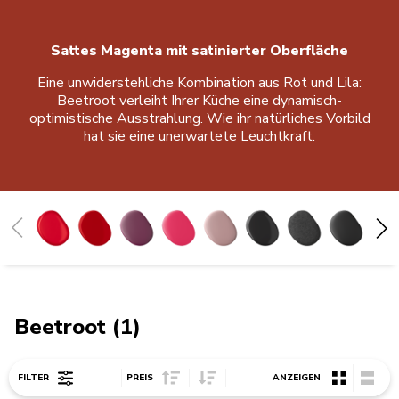
Sattes Magenta mit satinierter Oberfläche
Eine unwiderstehliche Kombination aus Rot und Lila:
Beetroot verleiht Ihrer Küche eine dynamisch-
optimistische Ausstrahlung. Wie ihr natürliches Vorbild
hat sie eine unerwartete Leuchtkraft.
Liebesapfelrot
Empire Rot
Beetroot
Hibiscus
Dried Rose
Onyx Schwarz
Gusseisen Schwarz
Matt Schwarz
Imperial Grey
Medaillon-Silber
Dunkelgrau
Kontur-Silber
Crème
Milkshake
Weiß
Porcelain
Honey
Ink Blue
Agave
Blue Velvet
Mineral Water
Blue Salt
Juniper
Pebbled Palm
Blossom
Pistazie
Beetroot (1)
Sort Price ascending
Sort Price descending
FILTER
PREIS
ANZEIGEN