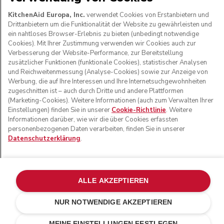
FOLGEN SIE UNS
KitchenAid Europa, Inc.
verwendet Cookies von Erstanbietern und
Drittanbietern um die Funktionalität der Website zu gewährleisten und
ein nahtloses Browser-Erlebnis zu bieten (unbedingt notwendige
Cookies). Mit Ihrer Zustimmung verwenden wir Cookies auch zur
Verbesserung der Website-Performance, zur Bereitstellung
zusätzlicher Funktionen (funktionale Cookies), statistischer Analysen
und Reichweitenmessung (Analyse-Cookies) sowie zur Anzeige von
Werbung, die auf Ihre Interessen und Ihre Internetsuchgewohnheiten
zugeschnitten ist – auch durch Dritte und andere Plattformen
(Marketing-Cookies). Weitere Informationen (auch zum Verwalten Ihrer
Einstellungen) finden Sie in unserer
Cookie-Richtlinie
. Weitere
Informationen darüber, wie wir die über Cookies erfassten
© KitchenAid 2026 - Alle Rechte vorbehalten. KitchenAid
personenbezogenen Daten verarbeiten, finden Sie in unserer
und das Design der Küchenmaschine sind eingetragene
Datenschutzerklärung
.
Marken in den USA und in anderen Ländern.
Meine cookies verwalten
Datenschutzerklärung
Cookie-Erklärung
Andere Länder
Online-Schlichtung
ALLE AKZEPTIEREN
NUR NOTWENDIGE AKZEPTIEREN
MEINE EINSTELLUNGEN FESTLEGEN