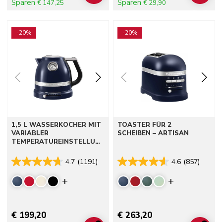
Sparen
Sparen
€ 147,25
€ 29,90
Go to detail page
Go to detail page
-20%
-20%
1,5 L WASSERKOCHER MIT
TOASTER FÜR 2
VARIABLER
SCHEIBEN – ARTISAN
TEMPERATUREINSTELLUN
G - ARTISAN
4.7
(1191)
4.6
(857)
Display more colors
Display mor
€ 199,20
€ 263,20