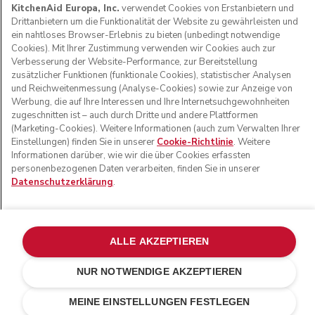
KitchenAid Europa, Inc.
verwendet Cookies von Erstanbietern und
Drittanbietern um die Funktionalität der Website zu gewährleisten und
ein nahtloses Browser-Erlebnis zu bieten (unbedingt notwendige
Cookies). Mit Ihrer Zustimmung verwenden wir Cookies auch zur
Verbesserung der Website-Performance, zur Bereitstellung
zusätzlicher Funktionen (funktionale Cookies), statistischer Analysen
und Reichweitenmessung (Analyse-Cookies) sowie zur Anzeige von
Werbung, die auf Ihre Interessen und Ihre Internetsuchgewohnheiten
zugeschnitten ist – auch durch Dritte und andere Plattformen
(Marketing-Cookies). Weitere Informationen (auch zum Verwalten Ihrer
Einstellungen) finden Sie in unserer
Cookie-Richtlinie
. Weitere
Informationen darüber, wie wir die über Cookies erfassten
© KitchenAid 2026 - Alle Rechte vorbehalten. KitchenAid
personenbezogenen Daten verarbeiten, finden Sie in unserer
und das Design der Küchenmaschine sind eingetragene
Datenschutzerklärung
.
Marken in den USA und in anderen Ländern.
Meine cookies verwalten
Datenschutzerklärung
Cookie-Erklärung
Andere Länder
Online-Schlichtung
ALLE AKZEPTIEREN
NUR NOTWENDIGE AKZEPTIEREN
MEINE EINSTELLUNGEN FESTLEGEN