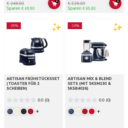
+
+
€ 249,00
€ 329,00
ADD TO CART
ADD 
Sparen
Sparen
€ 49,80
€ 65,80
Go to detail page
Go to detail page
-25%
-10%
ARTISAN FRÜHSTÜCKSSET
ARTISAN MIX & BLEND
(TOASTER FÜR 2
SETS (MIT 5KSM193 &
SCHEIBEN)
5KSB4026)
0.0
(0)
0.0
(0)
Display more colors
Display mor