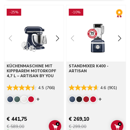
Go to detail page
Go to detail page
-25%
-10%
KÜCHENMASCHINE MIT
STANDMIXER K400 -
KIPPBAREM MOTORKOPF
ARTISAN
4,7 L – ARTISAN BY YOU
4.5
(766)
4.6
(901)
Display more colors
Display mor
€ 441,75
€ 269,10
+
+
€ 589,00
€ 299,00
ADD TO CART
ADD 