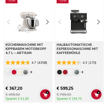
-20%
-25%
KÜCHENMASCHINE MIT
HALBAUTOMATISCHE
KIPPBAREM MOTORKOPF
ESPRESSOMASCHINE MIT
4,7 L – ARTISAN
KAFFEEMÜHLE
4.7
(4358)
4.3
(170)
Display more colors
Display mor
€ 367,20
€ 599,25
+
+
€ 459,00
€ 799,00
ADD TO CART
ADD 
Sparen
Sparen
€ 91,80
€ 199,75