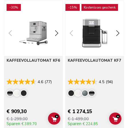
Go to detail page
Go to detail page
-30%
-15%
Kostenloses geschenk
KAFFEEVOLLAUTOMAT KF6
KAFFEEVOLLAUTOMAT KF7
4.6
(77)
4.5
(94)
€ 909,30
€ 1 274,15
+
+
€ 1 299,00
€ 1 499,00
ADD TO CART
ADD 
Sparen
Sparen
€ 389,70
€ 224,85