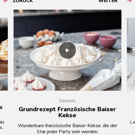
ZURÜCK
WEITER
Desserts
rs
Grundrezept Französische Baiser
Kekse
als
Le
Wunderbare französische Baiser-Kekse, die der
auf
Star jeder Party sein werden.