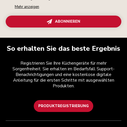
Mehr anzeigen
ABONNIEREN
So erhalten Sie das beste Ergebnis
Registrieren Sie Ihre Küchengeräte für mehr
Sorgenfreiheit. Sie erhalten im Bedarfsfall Support-
Benachrichtigungen und eine kostenlose digitale
Anleitung für die ersten Schritte mit ausgewählten
Produkten.
PRODUKTREGISTRIERUNG
Health Check
Teilnahmebedingungen
Die Marke
Händlersuche
Kundenservice
Versand und Lieferung
Unsere Geschichte