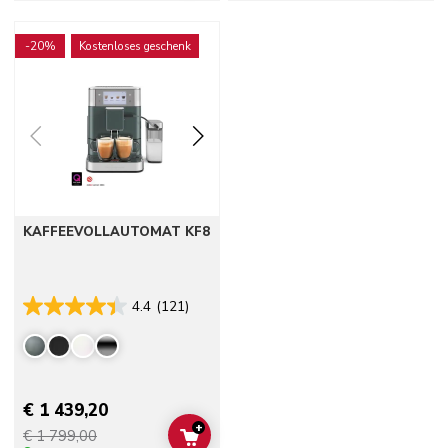
Go to detail page
-20%
Kostenloses geschenk
KAFFEEVOLLAUTOMAT KF8
4.4
(121)
€ 1 439,20
+
€ 1 799,00
ADD TO CART