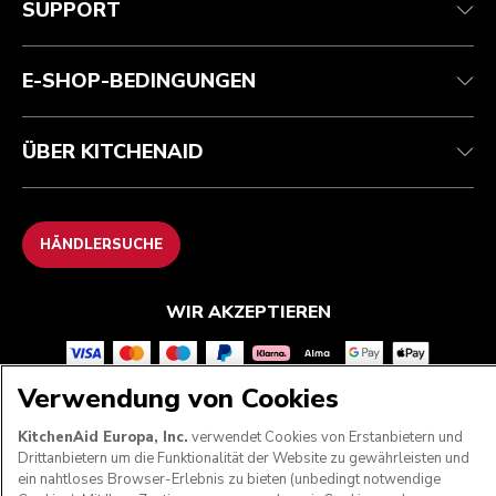
SUPPORT
Verfolgen Sie Ihre Bestellung
Rückgaben und Erstattungen
Garantie und Dokumente
Impressum
Kontaktieren Sie uns.
Erklärung zur Barrierefreiheit
Häufig gestellte fragen
ODR
E-SHOP-BEDINGUNGEN
ÜBER KITCHENAID
HÄNDLERSUCHE
WIR AKZEPTIEREN
Verwendung von Cookies
FOLGEN SIE UNS
KitchenAid Europa, Inc.
verwendet Cookies von Erstanbietern und
Drittanbietern um die Funktionalität der Website zu gewährleisten und
ein nahtloses Browser-Erlebnis zu bieten (unbedingt notwendige