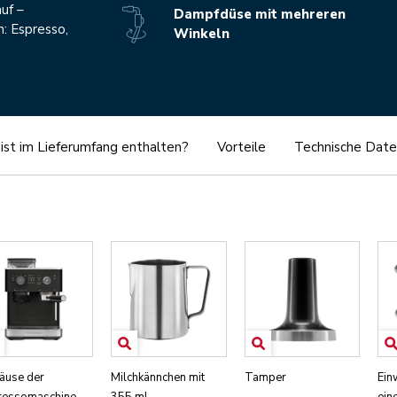
uf –
Dampfdüse mit mehreren
n: Espresso,
Winkeln
ist im Lieferumfang enthalten?
Vorteile
Technische Date
äuse der
Milchkännchen mit
Tamper
Ein
ressomaschine
355 ml
ein