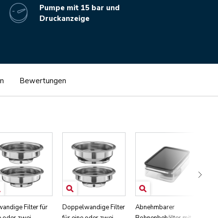
Pumpe mit 15 bar und
Druckanzeige
n
Bewertungen
wandige Filter für
Doppelwandige Filter
Abnehmbarer
Sie
e oder zwei
für eine oder zwei
Bohnenbehälter mit