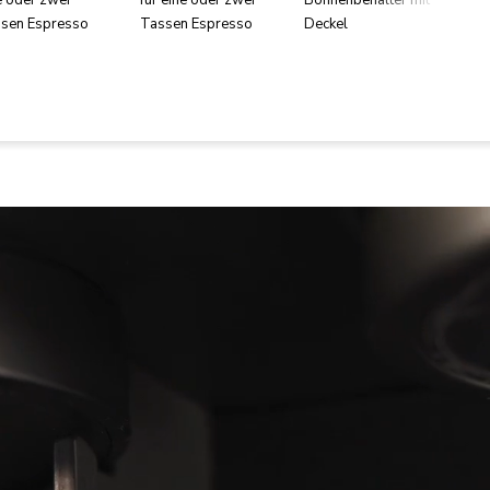
sen Espresso
Tassen Espresso
Deckel