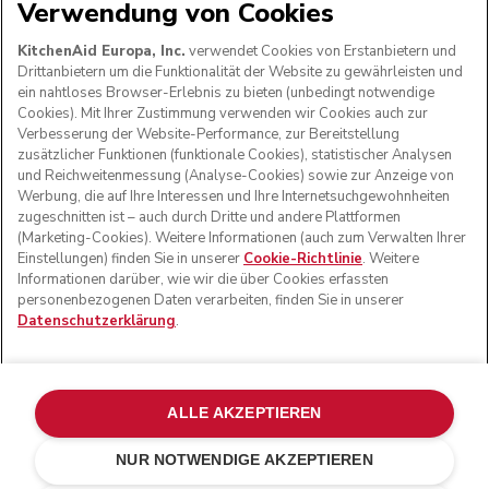
Verwendung von Cookies
WIR AKZEPTIEREN
KitchenAid Europa, Inc.
verwendet Cookies von Erstanbietern und
Drittanbietern um die Funktionalität der Website zu gewährleisten und
ein nahtloses Browser-Erlebnis zu bieten (unbedingt notwendige
Cookies). Mit Ihrer Zustimmung verwenden wir Cookies auch zur
FOLGEN SIE UNS
Verbesserung der Website-Performance, zur Bereitstellung
zusätzlicher Funktionen (funktionale Cookies), statistischer Analysen
und Reichweitenmessung (Analyse-Cookies) sowie zur Anzeige von
Werbung, die auf Ihre Interessen und Ihre Internetsuchgewohnheiten
zugeschnitten ist – auch durch Dritte und andere Plattformen
(Marketing-Cookies). Weitere Informationen (auch zum Verwalten Ihrer
Einstellungen) finden Sie in unserer
Cookie-Richtlinie
. Weitere
Informationen darüber, wie wir die über Cookies erfassten
personenbezogenen Daten verarbeiten, finden Sie in unserer
Datenschutzerklärung
.
© KitchenAid 2026 - Alle Rechte vorbehalten. KitchenAid
und das Design der Küchenmaschine sind eingetragene
ALLE AKZEPTIEREN
Marken in den USA und in anderen Ländern.
NUR NOTWENDIGE AKZEPTIEREN
Meine cookies verwalten
Datenschutzerklärung