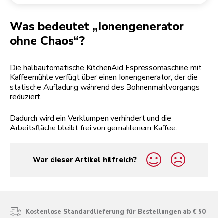
Rücksendung einer Bestellung
Kaffeemühle
Mein Konto
Was bedeutet „Ionengenerator
ohne Chaos“?
Die halbautomatische KitchenAid Espressomaschine mit
Kaffeemühle verfügt über einen Ionengenerator, der die
statische Aufladung während des Bohnenmahlvorgangs
reduziert.
Dadurch wird ein Verklumpen verhindert und die
Arbeitsfläche bleibt frei von gemahlenem Kaffee.
War dieser Artikel hilfreich?
yes
no
Kostenlose Standardlieferung für Bestellungen ab € 50