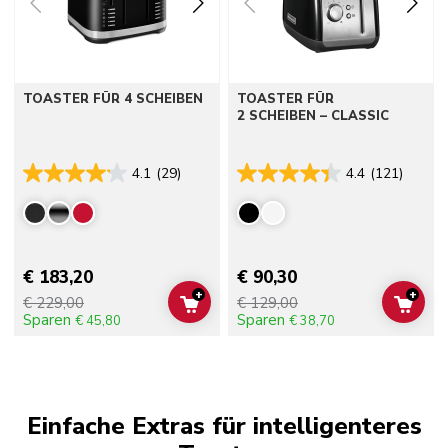
TOASTER FÜR 4 SCHEIBEN
TOASTER FÜR
2 SCHEIBEN – CLASSIC
4.1
(29)
4.4
(121)
€ 183,20
€ 90,30
+
+
€ 229,00
€ 129,00
ADD TO CART
ADD 
Sparen
Sparen
€ 45,80
€ 38,70
Einfache Extras für intelligenteres