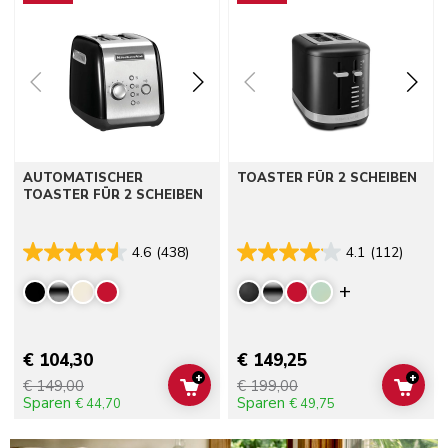
AUTOMATISCHER
TOASTER FÜR 2 SCHEIBEN
TOASTER FÜR 2 SCHEIBEN
4.6
(438)
4.1
(112)
Display mor
€ 104,30
€ 149,25
+
+
€ 149,00
€ 199,00
ADD TO CART
ADD 
Sparen
Sparen
€ 44,70
€ 49,75