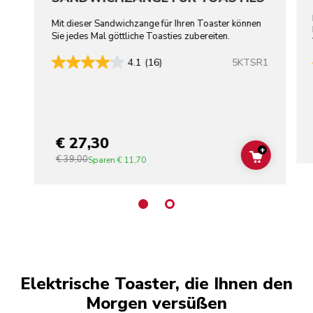
Mit dieser Sandwichzange für Ihren Toaster können
Sie jedes Mal göttliche Toasties zubereiten.
5KTSR1
4.1
(16)
€ 27,30
+
€ 39,00
ADD TO C
Sparen
€ 11,70
Elektrische Toaster, die Ihnen den
Morgen versüßen