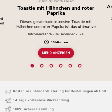
Frühstück/Brunch, Fleisch
Ar
Toastie mit Hähnchen und roter
Paprika
nd
Dieses geschmacksintensive Toastie mit
er!
Hähnchen und roter Paprika ist das ultimative
Wohlfühlgericht!
KitchenAid Koch - 04 December 2024
15 Minuten
Duration
MEHR ANZEIGEN
Kostenlose Standardlieferung für Bestellungen ab € 50
14 Tage kostenlose Rücksendung
100% sichere Bezahlung