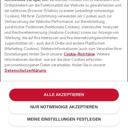
KitchenAid Europa, Inc.
verwendet Cookies von Erstanbietern und
Drittanbietern um die Funktionalität der Website zu gewährleisten und
ein nahtloses Browser-Erlebnis zu bieten (unbedingt notwendige
Cookies). Mit Ihrer Zustimmung verwenden wir Cookies auch zur
Verbesserung der Website-Performance, zur Bereitstellung
zusätzlicher Funktionen (funktionale Cookies), statistischer Analysen
und Reichweitenmessung (Analyse-Cookies) sowie zur Anzeige von
Werbung, die auf Ihre Interessen und Ihre Internetsuchgewohnheiten
zugeschnitten ist – auch durch Dritte und andere Plattformen
(Marketing-Cookies). Weitere Informationen (auch zum Verwalten Ihrer
Einstellungen) finden Sie in unserer
Cookie-Richtlinie
. Weitere
Informationen darüber, wie wir die über Cookies erfassten
personenbezogenen Daten verarbeiten, finden Sie in unserer
Datenschutzerklärung
.
ALLE AKZEPTIEREN
NUR NOTWENDIGE AKZEPTIEREN
Edelstahl
€ 199,00
IN DEN EINKAUFSWAGEN
€ 149,25
MEINE EINSTELLUNGEN FESTLEGEN
Kosten einsparen
€ 49,75