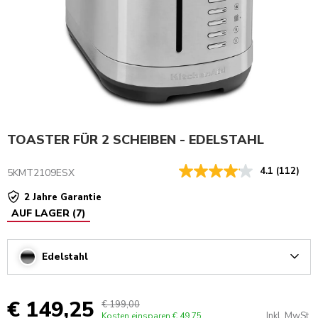
TOASTER FÜR 2 SCHEIBEN - EDELSTAHL
4.1
(112)
5KMT2109ESX
2 Jahre Garantie
AUF LAGER
(
7
)
Edelstahl
Arrow
€ 149,25
€ 199,00
Inkl. MwSt.
Kosten einsparen
€ 49,75