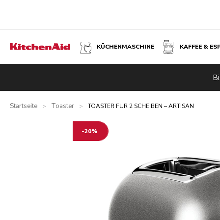
KÜCHENMASCHINE
KAFFEE & ES
TOASTER FÜR 2 SCHEIBEN – ARTISAN - MEDAILLON-SILB
Bi
Übersicht
Was ist im Lieferumfang enthalten?
Vorteile
Startseite
Toaster
>
>
TOASTER FÜR 2 SCHEIBEN – ARTISAN
-20%