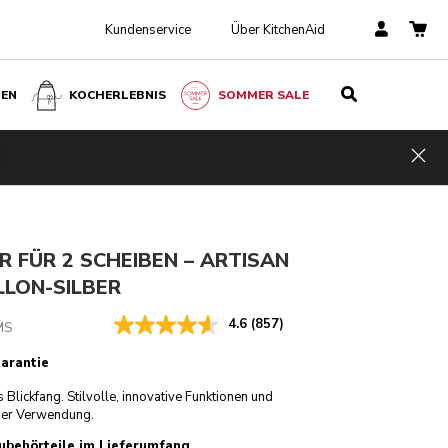
Kundenservice
Über KitchenAid
BEN
KOCHERLEBNIS
SOMMER SALE
Medaillon-silber
€ 329,00
IN DEN EINKAUFSWAGEN
Kosten
Hid
gen
€ 263,20
Inkl.
einspare
MwSt.
n
€ 65,80
 FÜR 2 SCHEIBEN – ARTISAN
LLON-SILBER
4.6
(857)
MS
Garantie
s Blickfang. Stilvolle, innovative Funktionen und
der Verwendung.
ubehörteile im Lieferumfang