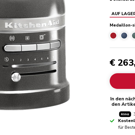
AUF LAGE
Medaillon-s
€ 263
In den näc
den Artik
Checked
Kostenl
für Best