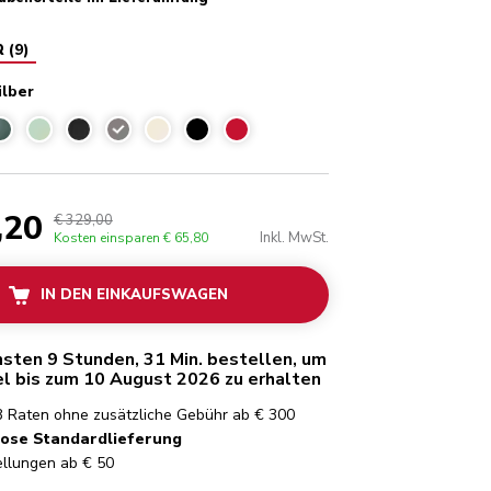
R
(
9
)
ilber
Medaillon-silber
,20
€ 329,00
Inkl. MwSt.
Kosten einsparen
€ 65,80
IN DEN EINKAUFSWAGEN
hsten 9 Stunden, 31 Min. bestellen, um
el bis zum 10 August 2026 zu erhalten
3 Raten ohne zusätzliche Gebühr ab € 300
ose Standardlieferung
ellungen ab € 50