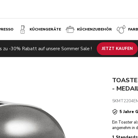
PRESSO
KÜCHENGERÄTE
KÜCHENZUBEHÖR
FAR
ER
s zu -30% Rabatt auf unsere Sommer Sale !
Ähnliche Produkte
Inspiration
Technische Daten
JETZT KAUFEN
Bewertun
TOASTER
- MEDAI
5KMT2204E
5 Jahre 
Ein Toaster al
angenehm in 
1 Standardz