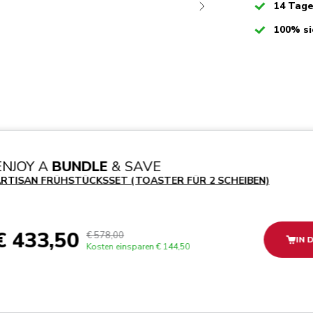
Checked
14 Tag
Checked
100% si
deo-mp4
ENJOY A
BUNDLE
& SAVE
RTISAN FRÜHSTÜCKSSET (TOASTER FÜR 2 SCHEIBEN)
€ 433,50
€ 578,00
IN 
Kosten einsparen
€ 144,50