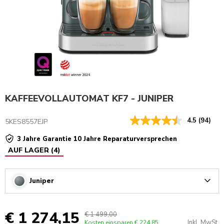
KAFFEEVOLLAUTOMAT KF7 - JUNIPER
4.5
(94)
5KES8557EJP
3 Jahre Garantie 10 Jahre Reparaturversprechen
AUF LAGER
(
4
)
Juniper
Arrow
€ 1 274,15
€ 1 499,00
Inkl. MwSt.
Kosten einsparen
€ 224,85