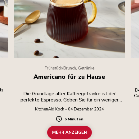
Frühstück/Brunch, Getränke
Americano für zu Hause
ls
Be
Die Grundlage aller Kaffeegetränke ist der
Ca
perfekte Espresso. Geben Sie für ein weniger
intensives Getränk heißes Wasser hinzu.
KitchenAid Koch - 04 Dezember 2024
5 Minuten
Duration
MEHR ANZEIGEN