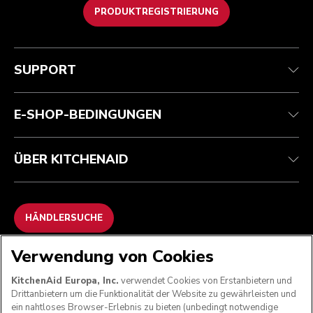
PRODUKTREGISTRIERUNG
Health Check
Teilnahmebedingungen
Die Marke
Händlersuche
Kundenservice
Versand und Lieferung
Unsere Geschichte
SUPPORT
Verfolgen Sie Ihre Bestellung
Rückgaben und Erstattungen
Garantie und Dokumente
Impressum
Kontaktieren Sie uns.
Erklärung zur Barrierefreiheit
Häufig gestellte fragen
ODR
E-SHOP-BEDINGUNGEN
ÜBER KITCHENAID
HÄNDLERSUCHE
Verwendung von Cookies
WIR AKZEPTIEREN
KitchenAid Europa, Inc.
verwendet Cookies von Erstanbietern und
Drittanbietern um die Funktionalität der Website zu gewährleisten und
ein nahtloses Browser-Erlebnis zu bieten (unbedingt notwendige