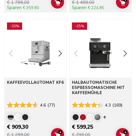
€ 1 799,00
€ 1 499,00
ADD TO CART
ADD 
Sparen
Sparen
€ 359,80
€ 224,85
Go to detail page
Go to detail page
-30%
-25%
KAFFEEVOLLAUTOMAT KF6
HALBAUTOMATISCHE
ESPRESSOMASCHINE MIT
KAFFEEMÜHLE
4.6
(77)
4.3
(169)
Display mor
€ 909,30
€ 599,25
+
+
€ 1 299,00
€ 799,00