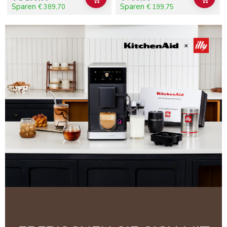
ADD TO CART
ADD 
Sparen
Sparen
€ 389,70
€ 199,75