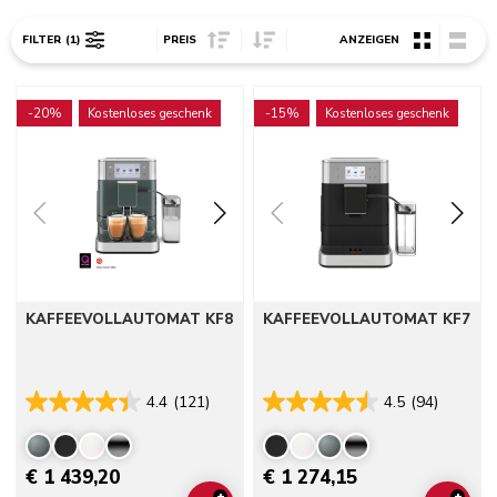
Sort Price ascending
Sort Price descending
FILTER
(1)
PREIS
ANZEIGEN
Go to detail page
Go to detail page
-20%
Kostenloses geschenk
-15%
Kostenloses geschenk
KAFFEEVOLLAUTOMAT KF8
KAFFEEVOLLAUTOMAT KF7
4.4
(121)
4.5
(94)
€ 1 439,20
€ 1 274,15
+
+