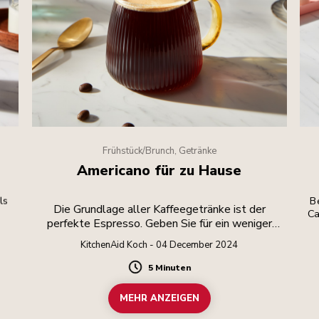
Frühstück/Brunch, Getränke
Americano für zu Hause
ls
Be
Die Grundlage aller Kaffeegetränke ist der
Ca
perfekte Espresso. Geben Sie für ein weniger
intensives Getränk heißes Wasser hinzu.
KitchenAid Koch - 04 December 2024
5 Minuten
Duration
MEHR ANZEIGEN