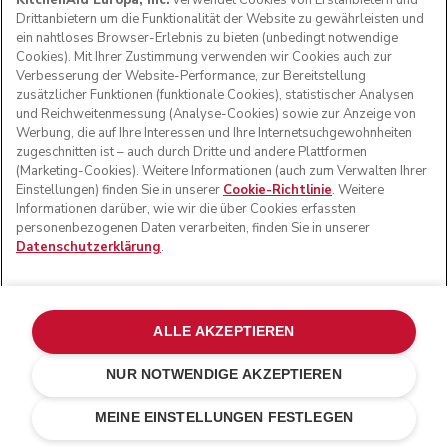
KitchenAid Europa, Inc.
verwendet Cookies von Erstanbietern und
Drittanbietern um die Funktionalität der Website zu gewährleisten und
ein nahtloses Browser-Erlebnis zu bieten (unbedingt notwendige
Cookies). Mit Ihrer Zustimmung verwenden wir Cookies auch zur
Verbesserung der Website-Performance, zur Bereitstellung
zusätzlicher Funktionen (funktionale Cookies), statistischer Analysen
und Reichweitenmessung (Analyse-Cookies) sowie zur Anzeige von
Werbung, die auf Ihre Interessen und Ihre Internetsuchgewohnheiten
zugeschnitten ist – auch durch Dritte und andere Plattformen
(Marketing-Cookies). Weitere Informationen (auch zum Verwalten Ihrer
Einstellungen) finden Sie in unserer
Cookie-Richtlinie
. Weitere
Informationen darüber, wie wir die über Cookies erfassten
personenbezogenen Daten verarbeiten, finden Sie in unserer
Datenschutzerklärung
.
ALLE AKZEPTIEREN
NUR NOTWENDIGE AKZEPTIEREN
Liebesapfelrot
€ 299,00
IN DEN EINKAUFSWAGEN
€ 269,10
MEINE EINSTELLUNGEN FESTLEGEN
Kosten einsparen
€ 29,90