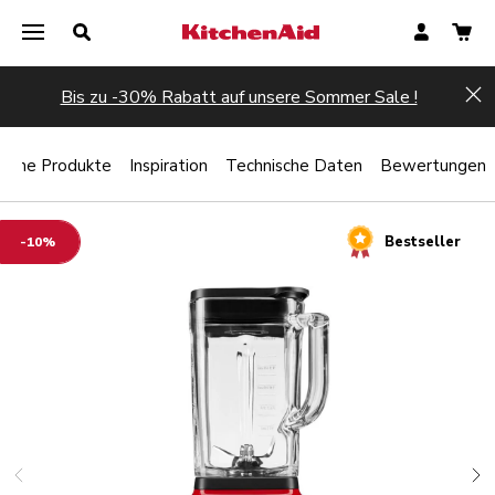
Bis zu -30% Rabatt auf unsere Sommer Sale !
Hi
liche Produkte
Inspiration
Technische Daten
Bewertungen
Bestseller
-10%