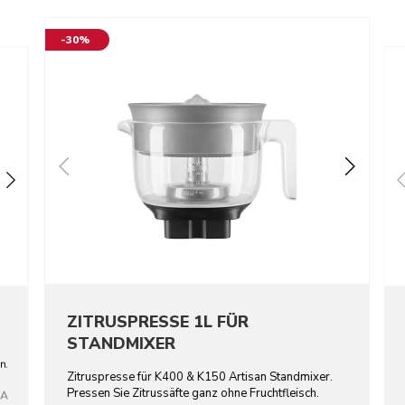
-30%
ZITRUSPRESSE 1L FÜR
STANDMIXER
n.
Zitruspresse für K400 & K150 Artisan Standmixer.
Pressen Sie Zitrussäfte ganz ohne Fruchtfleisch.
BA