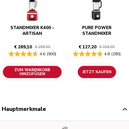
STANDMIXER K400 -
PURE POWER
ARTISAN
STANDMIXER
€ 269,10
€ 127,20
€ 299,00
€ 159,00
4.6
(900)
4.8
(280)
ZUM WARENKORB
JETZT KAUFEN
HINZUFÜGEN
Hauptmerkmale