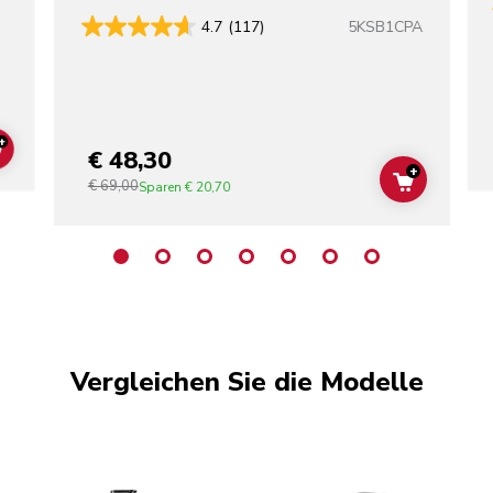
5KSB1CPA
4.7
(117)
+
€ 48,30
ADD TO CART
+
€ 69,00
ADD TO C
Sparen
€ 20,70
Vergleichen Sie die Modelle