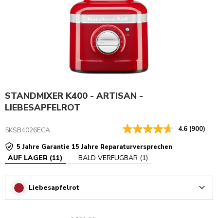
STANDMIXER K400 - ARTISAN -
LIEBESAPFELROT
4.6
(900)
5KSB4026ECA
5 Jahre Garantie 15 Jahre Reparaturversprechen
AUF LAGER
(
11
)
BALD VERFÜGBAR
(
1
)
Liebesapfelrot
Arrow