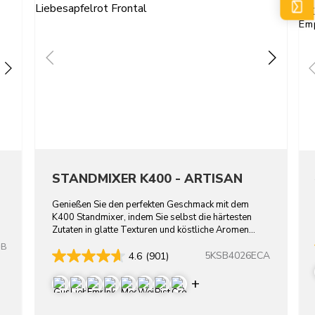
STANDMIXER K400 - ARTISAN
Genießen Sie den perfekten Geschmack mit dem
K400 Standmixer, indem Sie selbst die härtesten
Zutaten in glatte Texturen und köstliche Aromen
verwandeln.
OB
5KSB4026ECA
4.6
(901)
re colors
Display more color