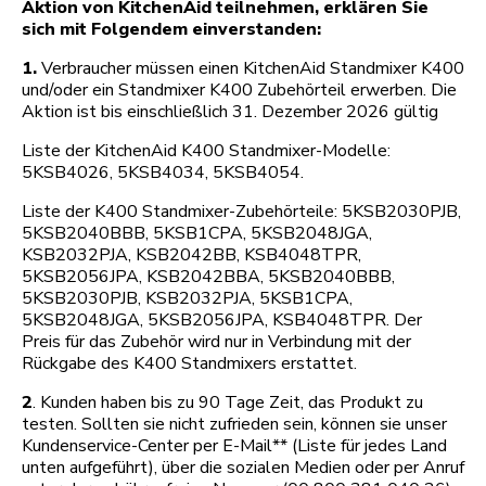
Aktion von KitchenAid teilnehmen, erklären Sie
sich mit Folgendem einverstanden:
1.
Verbraucher müssen einen KitchenAid Standmixer K400
und/oder ein Standmixer K400 Zubehörteil erwerben. Die
Aktion ist bis einschließlich 31. Dezember 2026 gültig
Liste der KitchenAid K400 Standmixer-Modelle:
5KSB4026, 5KSB4034, 5KSB4054.
Liste der K400 Standmixer-Zubehörteile: 5KSB2030PJB,
5KSB2040BBB, 5KSB1CPA, 5KSB2048JGA,
KSB2032PJA, KSB2042BB, KSB4048TPR,
5KSB2056JPA, KSB2042BBA, 5KSB2040BBB,
5KSB2030PJB, KSB2032PJA, 5KSB1CPA,
5KSB2048JGA, 5KSB2056JPA, KSB4048TPR. Der
Preis für das Zubehör wird nur in Verbindung mit der
Rückgabe des K400 Standmixers erstattet.
2
. Kunden haben bis zu 90 Tage Zeit, das Produkt zu
testen. Sollten sie nicht zufrieden sein, können sie unser
Kundenservice-Center per E-Mail** (Liste für jedes Land
unten aufgeführt), über die sozialen Medien oder per Anruf