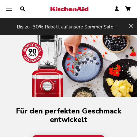
Bis zu -30% Rabatt auf unsere Sommer Sale !
Hi
Für den perfekten Geschmack
entwickelt