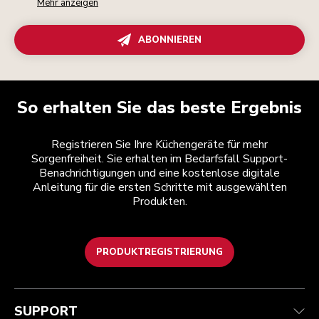
Mehr anzeigen
ABONNIEREN
So erhalten Sie das beste Ergebnis
Registrieren Sie Ihre Küchengeräte für mehr
Sorgenfreiheit. Sie erhalten im Bedarfsfall Support-
Benachrichtigungen und eine kostenlose digitale
Anleitung für die ersten Schritte mit ausgewählten
Produkten.
PRODUKTREGISTRIERUNG
Health Check
Teilnahmebedingungen
Die Marke
Händlersuche
Kundenservice
Versand und Lieferung
Unsere Geschichte
SUPPORT
Verfolgen Sie Ihre Bestellung
Rückgaben und Erstattungen