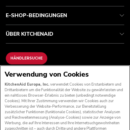
Garantie und Dokumente
Impressum
Kontaktieren Sie uns.
Erklärung zur Barrierefreiheit
Häufig gestellte fragen
ODR
E-SHOP-BEDINGUNGEN
ÜBER KITCHENAID
HÄNDLERSUCHE
Verwendung von Cookies
WIR AKZEPTIEREN
KitchenAid Europa, Inc.
verwendet Cookies von Erstanbietern und
Drittanbietern um die Funktionalität der Website zu gewährleisten und
ein nahtloses Browser-Erlebnis zu bieten (unbedingt notwendige
Cookies). Mit Ihrer Zustimmung verwenden wir Cookies auch zur
FOLGEN SIE UNS
Verbesserung der Website-Performance, zur Bereitstellung
zusätzlicher Funktionen (funktionale Cookies), statistischer Analysen
und Reichweitenmessung (Analyse-Cookies) sowie zur Anzeige von
Werbung, die auf Ihre Interessen und Ihre Internetsuchgewohnheiten
zugeschnitten ist – auch durch Dritte und andere Plattformen