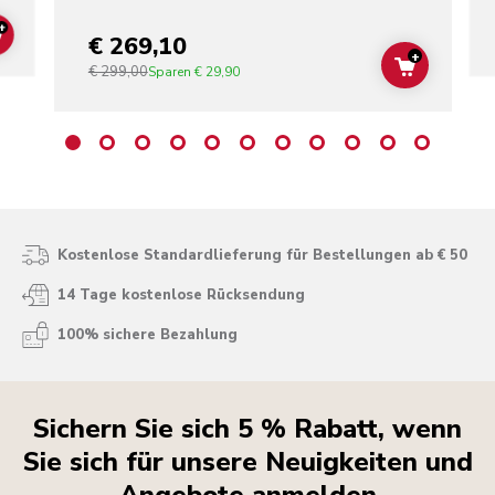
+
€ 269,10
ADD TO CART
+
€ 299,00
ADD TO C
Sparen
€ 29,90
Kostenlose Standardlieferung für Bestellungen ab € 50
14 Tage kostenlose Rücksendung
100% sichere Bezahlung
Sichern Sie sich 5 % Rabatt, wenn
Sie sich für unsere Neuigkeiten und