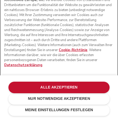
KitchenAid Europa, Inc.
verwendet Cookies von Erstanbietern und
Drittanbietern um die Funktionalität der Website zu gewährleisten und
ein nahtloses Browser-Erlebnis zu bieten (unbedingt notwendige
Cookies). Mit Ihrer Zustimmung verwenden wir Cookies auch zur
Verbesserung der Website-Performance, zur Bereitstellung
zusätzlicher Funktionen (funktionale Cookies), statistischer Analysen
und Reichweitenmessung (Analyse-Cookies) sowie zur Anzeige von
Werbung, die auf Ihre Interessen und Ihre Internetsuchgewohnheiten
zugeschnitten ist – auch durch Dritte und andere Plattformen
(Marketing-Cookies). Weitere Informationen (auch zum Verwalten Ihrer
Einstellungen) finden Sie in unserer
Cookie-Richtlinie
. Weitere
Informationen darüber, wie wir die über Cookies erfassten
personenbezogenen Daten verarbeiten, finden Sie in unserer
Datenschutzerklärung
.
ALLE AKZEPTIEREN
NUR NOTWENDIGE AKZEPTIEREN
€ 69,00
BEI VERFÜGBARKEIT PER E-MAIL
€ 48,30
Kosten
BENACHRICHTIGEN
MEINE EINSTELLUNGEN FESTLEGEN
einsparen
€ 20,70