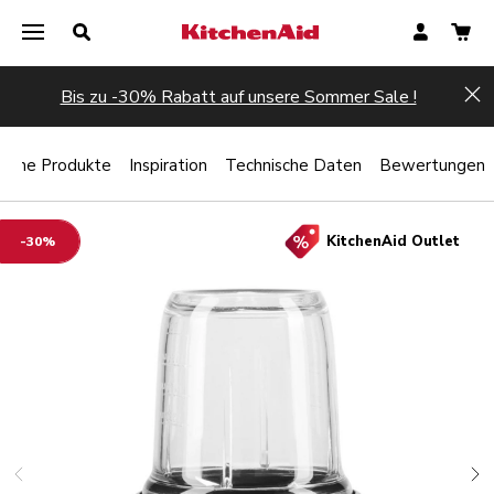
Bis zu -30% Rabatt auf unsere Sommer Sale !
Hi
liche Produkte
Inspiration
Technische Daten
Bewertungen
KitchenAid Outlet
-30%