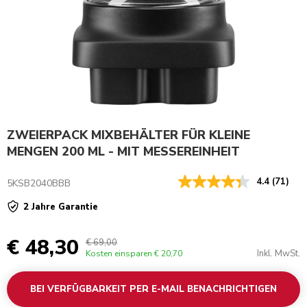
ZWEIERPACK MIXBEHÄLTER FÜR KLEINE
MENGEN 200 ML - MIT MESSEREINHEIT
4.4
(71)
5KSB2040BBB
2 Jahre Garantie
€ 48,30
€ 69,00
Inkl. MwSt.
Kosten einsparen
€ 20,70
BEI VERFÜGBARKEIT PER E-MAIL BENACHRICHTIGEN