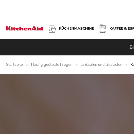
KÜCHENMASCHINE
KAFFEE & ES
Bi
Startseite
Häufig gestellte Fragen
Einkaufen und Bestellen
>
>
>
K