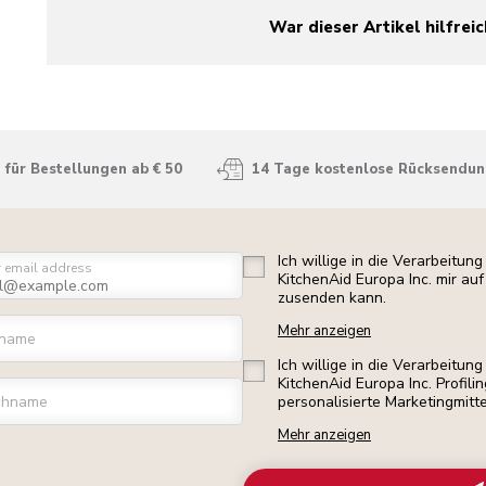
War dieser Artikel hilfreic
yes
no
für Bestellungen ab € 50
14 Tage kostenlose Rücksendu
Ich willige in die Verarbeitu
r email address
KitchenAid Europa Inc. mir a
zusenden kann.
Mehr anzeigen
rname
Ich willige in die Verarbeitu
KitchenAid Europa Inc. Profili
chname
personalisierte Marketingmitt
Mehr anzeigen