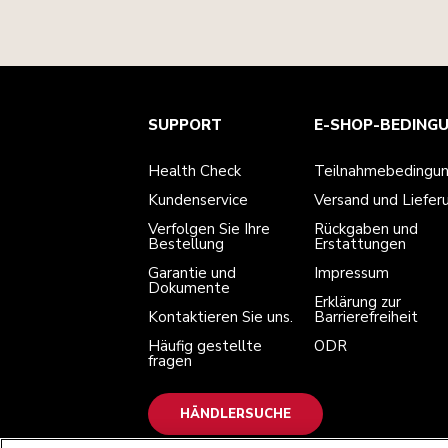
Health Check
Teilnahmebedingungen
Die Marke
Händlersuche
SUPPORT
E-SHOP-BEDING
Kundenservice
Versand und Lieferung
Unsere Geschichte
Verfolgen Sie Ihre Bestellung
Rückgaben und Erstattungen
Garantie und Dokumente
Impressum
Health Check
Teilnahmebedingu
Kontaktieren Sie uns.
Erklärung zur Barrierefreiheit
Häufig gestellte fragen
ODR
Kundenservice
Versand und Liefer
Verfolgen Sie Ihre
Rückgaben und
Bestellung
Erstattungen
Garantie und
Impressum
Dokumente
Erklärung zur
Kontaktieren Sie uns.
Barrierefreiheit
Häufig gestellte
ODR
fragen
HÄNDLERSUCHE