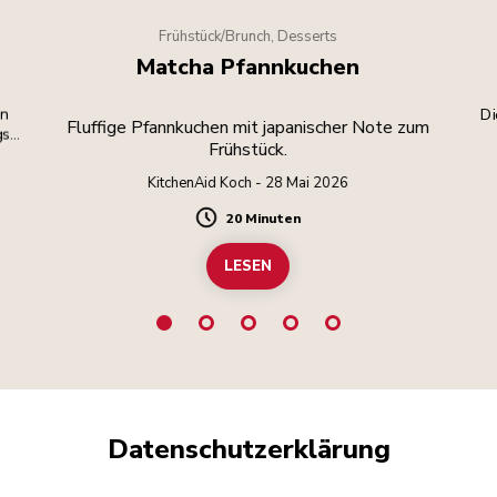
Frühstück/Brunch, Desserts
Matcha Pfannkuchen
en
Di
Fluffige Pfannkuchen mit japanischer Note zum
gs
Frühstück.
KitchenAid Koch - 28 Mai 2026
20 Minuten
Duration
LESEN
Datenschutzerklärung