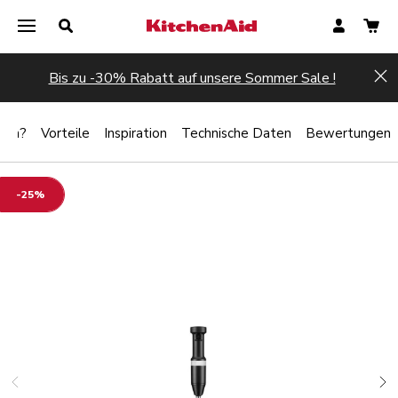
Bis zu -30% Rabatt auf unsere Sommer Sale !
Hi
lten?
Vorteile
Inspiration
Technische Daten
Bewertungen
-25%