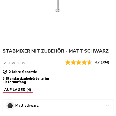
STABMIXER MIT ZUBEHÖR - MATT SCHWARZ
4.7
(394)
5KHBV83EBM
2 Jahre Garantie
5 Standardzubehörteile im
Lieferumfang
AUF LAGER
(
4
)
Matt schwarz
Arrow