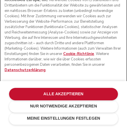
KitchenAid Europa, Inc.
verwendet Cookies von Erstanbietern und
Drittanbietern um die Funktionalität der Website zu gewährleisten und
ein nahtloses Browser-Erlebnis zu bieten (unbedingt notwendige
Cookies). Mit Ihrer Zustimmung verwenden wir Cookies auch zur
Verbesserung der Website-Performance, zur Bereitstellung
zusätzlicher Funktionen (funktionale Cookies), statistischer Analysen
und Reichweitenmessung (Analyse-Cookies) sowie zur Anzeige von
Werbung, die auf Ihre Interessen und Ihre Internetsuchgewohnheiten
zugeschnitten ist – auch durch Dritte und andere Plattformen
(Marketing-Cookies). Weitere Informationen (auch zum Verwalten Ihrer
Einstellungen) finden Sie in unserer
Cookie-Richtlinie
. Weitere
Informationen darüber, wie wir die über Cookies erfassten
personenbezogenen Daten verarbeiten, finden Sie in unserer
Datenschutzerklärung
.
ALLE AKZEPTIEREN
NUR NOTWENDIGE AKZEPTIEREN
Matt schwarz
€ 179,00
IN DEN EINKAUFSWAGEN
€ 134,25
MEINE EINSTELLUNGEN FESTLEGEN
Kosten einsparen
€ 44,75