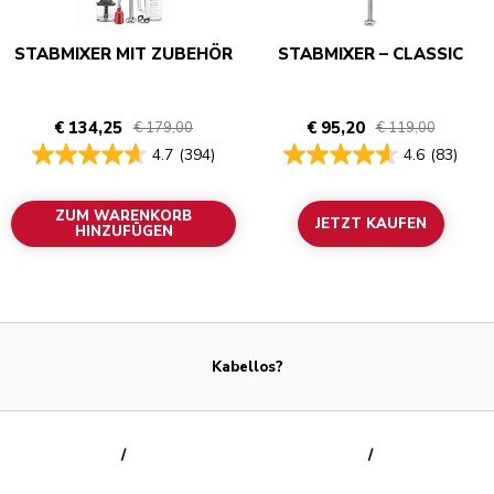
STABMIXER MIT ZUBEHÖR
STABMIXER – CLASSIC
€ 134,25
€ 95,20
€ 179,00
€ 119,00
4.7
(394)
4.6
(83)
ZUM WARENKORB
JETZT KAUFEN
HINZUFÜGEN
Kabellos?
/
/