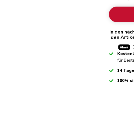
In den näc
den Artik
Checked
Kostenl
für Best
Checked
14 Tag
Checked
100% si