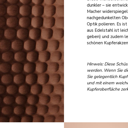
dunkler – sie entwick
Macher widerspiegel
nachgedunkelten Ober
Optik polieren. Es is
aus Edelstahl ist lei
geben) und zudem leb
schönen Kupferakzent
Hinweis: Diese Schü
werden. Wenn Sie di
Sie gelegentlich Kup
und mit einem weiche
Kupferoberfläche zerk