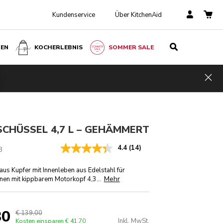
Kundenservice
Über KitchenAid
BEN
KOCHERLEBNIS
SOMMER SALE
€ 139,00
Kosten
IN DEN EINKAUFSWAGEN
€ 97,30
Inkl.
einspare
Hid
MwSt.
n
€ 41,70
CHÜSSEL 4,7 L – GEHÄMMERT
4.4
(14)
B
us Kupfer mit Innenleben aus Edelstahl für
Mehr
en mit kippbarem Motorkopf 4,3
...
30
€ 139,00
Inkl. MwSt.
Kosten einsparen
€ 41,70