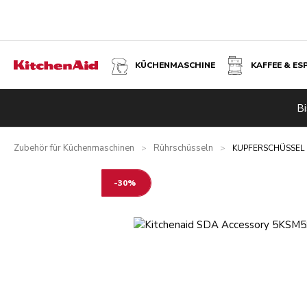
KÜCHENMASCHINE
KAFFEE & ES
KUPFERSCHÜSSEL 4,7 L – GEHÄMMERT
Bi
Übersicht
Vorteile
Ähnliche Produkte
Technische Daten
Zubehör für Küchenmaschinen
Rührschüsseln
>
>
KUPFERSCHÜSSEL 
-30%