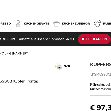
PRESSO
KÜCHENGERÄTE
KÜCHENZUBEHÖR
FAR
s zu -30% Rabatt auf unsere Sommer Sale !
Bewertungen
JETZT KAUFEN
4,7 L – GEHÄMMERT
KUPFERS
Neu
5KSM5SSBC
Rührschüssel a
Küchenmaschin
€ 97,