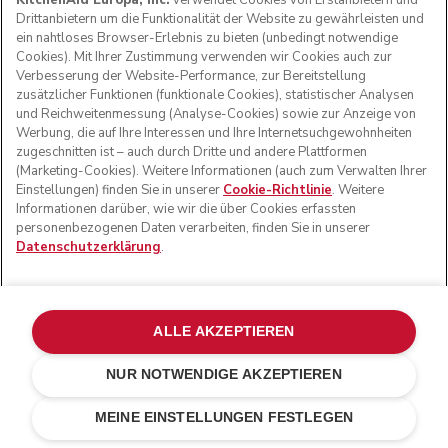
KitchenAid Europa, Inc.
verwendet Cookies von Erstanbietern und
Drittanbietern um die Funktionalität der Website zu gewährleisten und
ein nahtloses Browser-Erlebnis zu bieten (unbedingt notwendige
Cookies). Mit Ihrer Zustimmung verwenden wir Cookies auch zur
Verbesserung der Website-Performance, zur Bereitstellung
zusätzlicher Funktionen (funktionale Cookies), statistischer Analysen
und Reichweitenmessung (Analyse-Cookies) sowie zur Anzeige von
Werbung, die auf Ihre Interessen und Ihre Internetsuchgewohnheiten
zugeschnitten ist – auch durch Dritte und andere Plattformen
(Marketing-Cookies). Weitere Informationen (auch zum Verwalten Ihrer
Einstellungen) finden Sie in unserer
Cookie-Richtlinie
. Weitere
Informationen darüber, wie wir die über Cookies erfassten
© KitchenAid 2026 - Alle Rechte vorbehalten. KitchenAid
personenbezogenen Daten verarbeiten, finden Sie in unserer
und das Design der Küchenmaschine sind eingetragene
Datenschutzerklärung
.
Marken in den USA und in anderen Ländern.
Meine cookies verwalten
Datenschutzerklärung
Cookie-Erklärung
Andere Länder
Online-Schlichtung
ALLE AKZEPTIEREN
NUR NOTWENDIGE AKZEPTIEREN
€ 79,00
BEI VERFÜGBARKEIT PER E-MAIL
€ 55,30
Kosten
BENACHRICHTIGEN
MEINE EINSTELLUNGEN FESTLEGEN
einsparen
€ 23,70