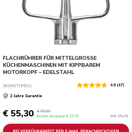
FLACHRÜHRER FÜR MITTELGROSSE
KÜCHENMASCHINEN MIT KIPPBAREM
MOTORKOPF – EDELSTAHL
4.8
(47)
5KSM5THFBSS
2 Jahre Garantie
€ 55,30
€ 79,00
Inkl. MwSt.
Kosten einsparen
€ 23,70
BEI VERFÜGBARKEIT PER E-MAIL BENACHRICHTIGEN