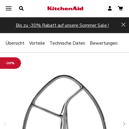
Bis zu -30% Rabatt auf unsere Sommer Sale !
Hi
Übersicht
Vorteile
Technische Daten
Bewertungen
-30%