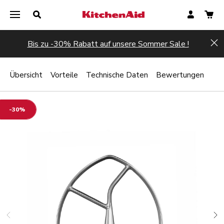
Bis zu -30% Rabatt auf unsere Sommer Sale !
Hi
Übersicht
Vorteile
Technische Daten
Bewertungen
-30%