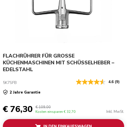
FLACHRÜHRER FÜR GROSSE
KÜCHENMASCHINEN MIT SCHÜSSELHEBER –
EDELSTAHL
4.6
(9)
5K7SFB
2 Jahre Garantie
€ 76,30
€ 109,00
Inkl. MwSt.
Kosten einsparen
€ 32,70
IN DEN EINKAUFSWAGEN