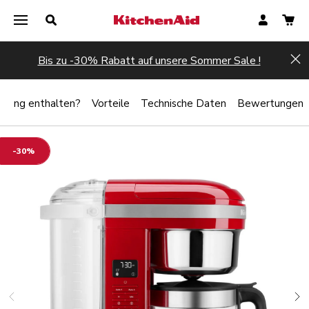
Bis zu -30% Rabatt auf unsere Sommer Sale !
Hi
umfang enthalten?
Vorteile
Technische Daten
Bewertungen
-30%