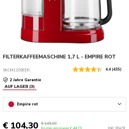
FILTERKAFFEEMASCHINE 1,7 L - EMPIRE ROT
4.4
(435)
5KCM1209EER
2 Jahre Garantie
AUF LAGER
(
3
)
Empire rot
Arrow
€ 104,30
€ 149,00
Inkl. MwSt.
Kosten einsparen
€ 44,70