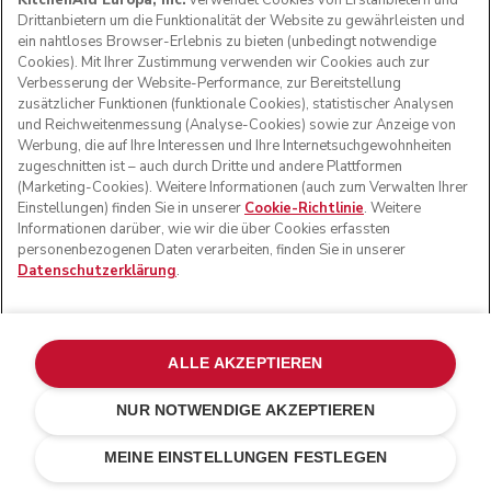
KitchenAid Europa, Inc.
verwendet Cookies von Erstanbietern und
Drittanbietern um die Funktionalität der Website zu gewährleisten und
ein nahtloses Browser-Erlebnis zu bieten (unbedingt notwendige
Cookies). Mit Ihrer Zustimmung verwenden wir Cookies auch zur
Verbesserung der Website-Performance, zur Bereitstellung
zusätzlicher Funktionen (funktionale Cookies), statistischer Analysen
und Reichweitenmessung (Analyse-Cookies) sowie zur Anzeige von
Werbung, die auf Ihre Interessen und Ihre Internetsuchgewohnheiten
zugeschnitten ist – auch durch Dritte und andere Plattformen
(Marketing-Cookies). Weitere Informationen (auch zum Verwalten Ihrer
Einstellungen) finden Sie in unserer
Cookie-Richtlinie
. Weitere
Informationen darüber, wie wir die über Cookies erfassten
personenbezogenen Daten verarbeiten, finden Sie in unserer
Datenschutzerklärung
.
ALLE AKZEPTIEREN
NUR NOTWENDIGE AKZEPTIEREN
Empire rot
€ 149,00
IN DEN EINKAUFSWAGEN
€ 104,30
MEINE EINSTELLUNGEN FESTLEGEN
Kosten einsparen
€ 44,70