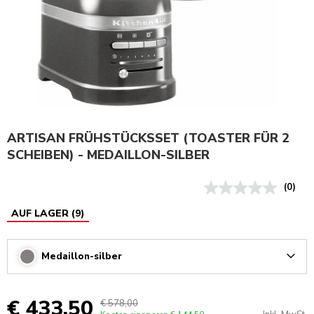
ARTISAN FRÜHSTÜCKSSET (TOASTER FÜR 2
SCHEIBEN) - MEDAILLON-SILBER
(0)
AUF LAGER
(
9
)
Medaillon-silber
Arrow
€ 433,50
€ 578,00