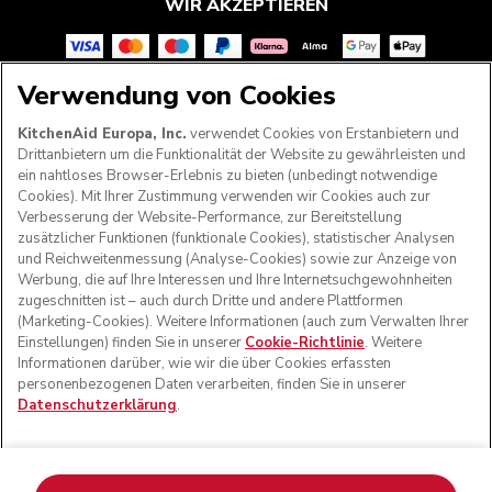
WIR AKZEPTIEREN
Verwendung von Cookies
FOLGEN SIE UNS
KitchenAid Europa, Inc.
verwendet Cookies von Erstanbietern und
Drittanbietern um die Funktionalität der Website zu gewährleisten und
ein nahtloses Browser-Erlebnis zu bieten (unbedingt notwendige
Cookies). Mit Ihrer Zustimmung verwenden wir Cookies auch zur
Verbesserung der Website-Performance, zur Bereitstellung
zusätzlicher Funktionen (funktionale Cookies), statistischer Analysen
und Reichweitenmessung (Analyse-Cookies) sowie zur Anzeige von
Werbung, die auf Ihre Interessen und Ihre Internetsuchgewohnheiten
zugeschnitten ist – auch durch Dritte und andere Plattformen
(Marketing-Cookies). Weitere Informationen (auch zum Verwalten Ihrer
Einstellungen) finden Sie in unserer
Cookie-Richtlinie
. Weitere
Informationen darüber, wie wir die über Cookies erfassten
© KitchenAid 2026 - Alle Rechte vorbehalten. KitchenAid
personenbezogenen Daten verarbeiten, finden Sie in unserer
und das Design der Küchenmaschine sind eingetragene
Datenschutzerklärung
.
Marken in den USA und in anderen Ländern.
Meine cookies verwalten
Datenschutzerklärung
Cookie-Erklärung
Andere Länder
Online-Schlichtung