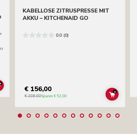
KABELLOSE ZITRUSPRESSE MIT
D
AKKU – KITCHENAID GO
er
0.0
(0)
BM
+
€ 156,00
ADD TO CART
+
€ 208,00
ADD TO C
Sparen
€ 52,00