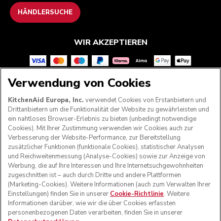
HÄNDLERSUCHE
WIR AKZEPTIEREN
Verwendung von Cookies
FOLGEN SIE UNS
KitchenAid Europa, Inc.
verwendet Cookies von Erstanbietern und
Drittanbietern um die Funktionalität der Website zu gewährleisten und
ein nahtloses Browser-Erlebnis zu bieten (unbedingt notwendige
Cookies). Mit Ihrer Zustimmung verwenden wir Cookies auch zur
Verbesserung der Website-Performance, zur Bereitstellung
zusätzlicher Funktionen (funktionale Cookies), statistischer Analysen
und Reichweitenmessung (Analyse-Cookies) sowie zur Anzeige von
Werbung, die auf Ihre Interessen und Ihre Internetsuchgewohnheiten
zugeschnitten ist – auch durch Dritte und andere Plattformen
(Marketing-Cookies). Weitere Informationen (auch zum Verwalten Ihrer
Einstellungen) finden Sie in unserer
Cookie-Richtlinie
. Weitere
Informationen darüber, wie wir die über Cookies erfassten
© KitchenAid 2026 - Alle Rechte vorbehalten. KitchenAid
personenbezogenen Daten verarbeiten, finden Sie in unserer
und das Design der Küchenmaschine sind eingetragene