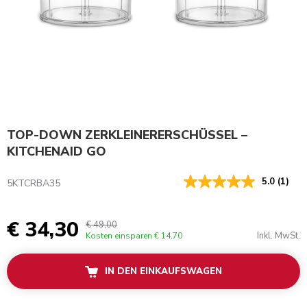
TOP-DOWN ZERKLEINERERSCHÜSSEL –
KITCHENAID GO
5.0
(1)
5KTCRBA35
€ 34,30
€ 49,00
Inkl. MwSt.
Kosten einsparen
€ 14,70
IN DEN EINKAUFSWAGEN