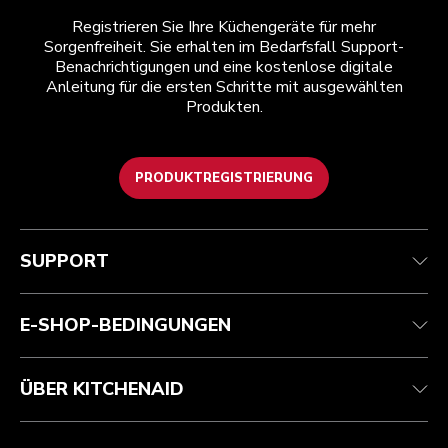
Registrieren Sie Ihre Küchengeräte für mehr
Sorgenfreiheit. Sie erhalten im Bedarfsfall Support-
Benachrichtigungen und eine kostenlose digitale
Anleitung für die ersten Schritte mit ausgewählten
Produkten.
PRODUKTREGISTRIERUNG
Health Check
Teilnahmebedingungen
Die Marke
Händlersuche
Kundenservice
Versand und Lieferung
Unsere Geschichte
SUPPORT
Verfolgen Sie Ihre Bestellung
Rückgaben und Erstattungen
Garantie und Dokumente
Impressum
Kontaktieren Sie uns.
Erklärung zur Barrierefreiheit
Häufig gestellte fragen
ODR
E-SHOP-BEDINGUNGEN
ÜBER KITCHENAID