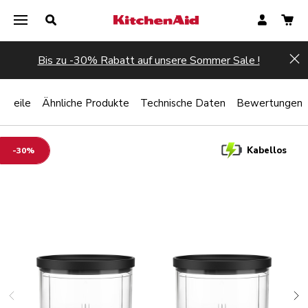
Bis zu -30% Rabatt auf unsere Sommer Sale !
Hi
orteile
Ähnliche Produkte
Technische Daten
Bewertungen
Kabellos
-30%