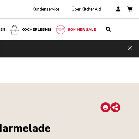
Kundenservice
Über KitchenAid
BEN
KOCHERLEBNIS
SOMMER SALE
Hid
Print
Share
Marmelade