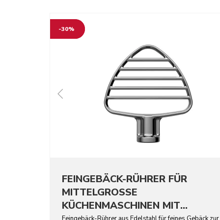
-30%
FEINGEBÄCK-RÜHRER FÜR
MITTELGROSSE
KÜCHENMASCHINEN MIT
KIPPBAREM MOTORKOPF –
Feingebäck-Rührer aus Edelstahl für feines Gebäck zur