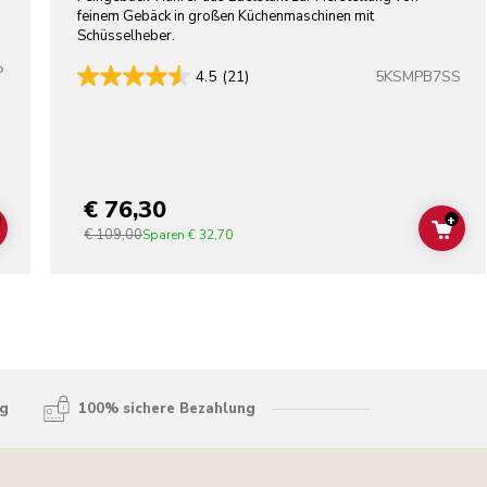
feinem Gebäck in großen Küchenmaschinen mit
Schüsselheber.
P
5KSMPB7SS
4.5
(21)
lors
€ 76,30
+
€ 109,00
ADD TO CART
ADD
Sparen
€ 32,70
ng
100% sichere Bezahlung