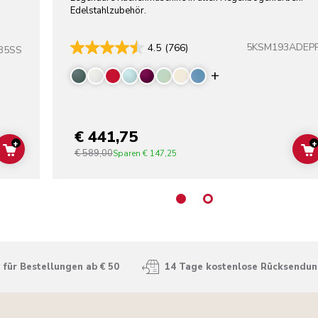
Edelstahlzubehör.
5KSM193ADEP
4.5
(766)
B5SS
Display more co
€ 441,75
+
+
€ 589,00
ADD TO CART
Sparen
€ 147,25
für Bestellungen ab € 50
14 Tage kostenlose Rücksendu