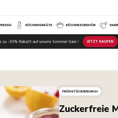
PRESSO
KÜCHENGERÄTE
KÜCHENZUBEHÖR
FAR
s zu -30% Rabatt auf unsere Sommer Sale !
JETZT KAUFEN
FRÜHSTÜCK/BRUNCH
Zuckerfreie 