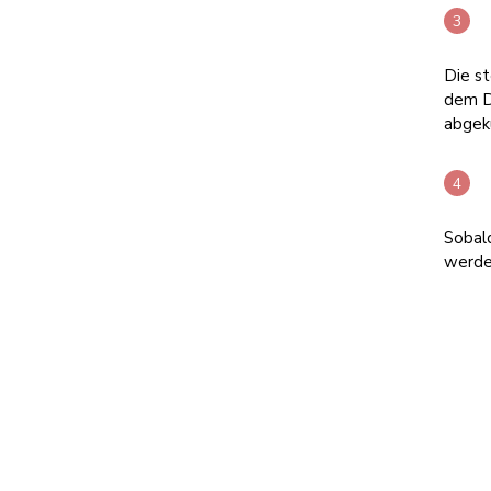
Die st
dem De
abgekü
Sobal
werden