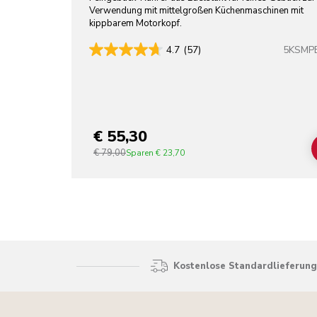
Verwendung mit mittelgroßen Küchenmaschinen mit
EDELSTAHL
kippbarem Motorkopf.
5KSMP
4.7
(57)
€ 55,30
€ 79,00
Sparen
€ 23,70
Kostenlose Standardlieferung 