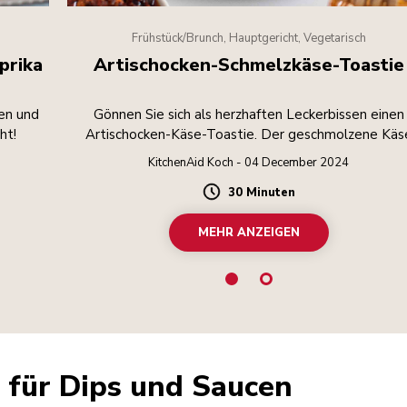
Frühstück/Brunch, Hauptgericht, Vegetarisch
prika
Artischocken-Schmelzkäse-Toastie
en und
Gönnen Sie sich als herzhaften Leckerbissen einen
ht!
Artischocken-Käse-Toastie. Der geschmolzene Käs
passt perfekt zum unverwechselbaren Geschmack v
KitchenAid Koch - 04 December 2024
Artischocken – einfach köstlich.
30 Minuten
Duration
MEHR ANZEIGEN
 für Dips und Saucen