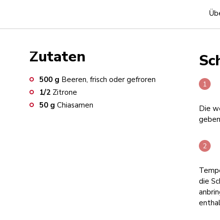
Übe
Zutaten
Sch
500
g
Beeren, frisch oder gefroren
1/2
Zitrone
50
g
Chiasamen
Die we
geben
Tempe
die S
anbrin
enthal