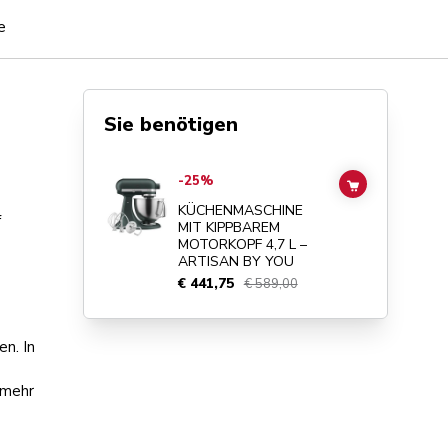
e
Sie benötigen
Go to
KÜCHENMASCHINE MIT KIPPBAREM MOTORKOPF 4,
-25%
ADD TO CAR
KÜCHENMASCHINE
f
MIT KIPPBAREM
MOTORKOPF 4,7 L –
ARTISAN BY YOU
€ 441,75
€ 589,00
n. In
 mehr