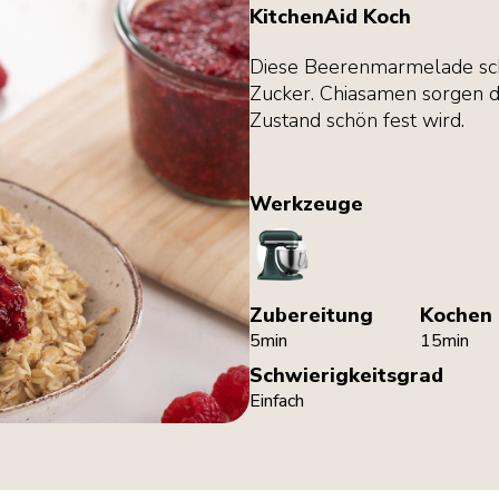
KitchenAid Koch
Diese Beerenmarmelade schm
Zucker. Chiasamen sorgen d
Zustand schön fest wird.
Werkzeuge
StandMixer
Zubereitung
Kochen
5min
15min
Schwierigkeitsgrad
Einfach