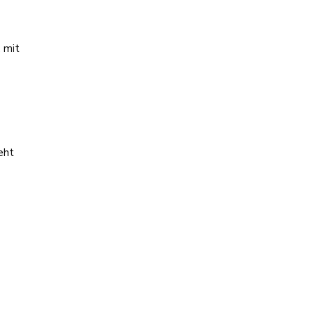
, mit
eht