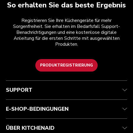
So erhalten Sie das beste Ergebnis
Registrieren Sie Ihre Küchengeräte für mehr
Sorgenfreiheit. Sie erhalten im Bedarfsfall Support-
Benachrichtigungen und eine kostenlose digitale
Anleitung für die ersten Schritte mit ausgewählten
Produkten.
PRODUKTREGISTRIERUNG
Health Check
Teilnahmebedingungen
Die Marke
Händlersuche
Kundenservice
Versand und Lieferung
Unsere Geschichte
SUPPORT
Verfolgen Sie Ihre Bestellung
Rückgaben und Erstattungen
Garantie und Dokumente
Impressum
Kontaktieren Sie uns.
Erklärung zur Barrierefreiheit
Häufig gestellte fragen
ODR
E-SHOP-BEDINGUNGEN
ÜBER KITCHENAID