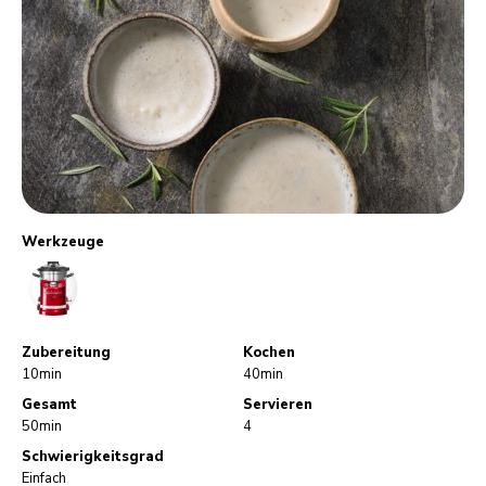
Werkzeuge
CookProcessor
Zubereitung
Kochen
10min
40min
Gesamt
Servieren
50min
4
Schwierigkeitsgrad
Einfach