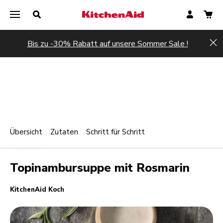
Bis zu -30% Rabatt auf unsere Sommer Sale !
Hi
Übersicht
Zutaten
Schritt für Schritt
Print
WARM
Share
Topinambursuppe mit Rosmarin
KitchenAid Koch