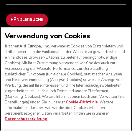
HÄNDLERSUCHE
Verwendung von Cookies
WIR AKZEPTIEREN
KitchenAid Europa, Inc.
verwendet Cookies von Erstanbietern und
Drittanbietern um die Funktionalität der Website zu gewährleisten und
ein nahtloses Browser-Erlebnis zu bieten (unbedingt notwendige
Cookies). Mit Ihrer Zustimmung verwenden wir Cookies auch zur
FOLGEN SIE UNS
Verbesserung der Website-Performance, zur Bereitstellung
zusätzlicher Funktionen (funktionale Cookies), statistischer Analysen
und Reichweitenmessung (Analyse-Cookies) sowie zur Anzeige von
Werbung, die auf Ihre Interessen und Ihre Internetsuchgewohnheiten
zugeschnitten ist – auch durch Dritte und andere Plattformen
(Marketing-Cookies). Weitere Informationen (auch zum Verwalten Ihrer
Einstellungen) finden Sie in unserer
Cookie-Richtlinie
. Weitere
Informationen darüber, wie wir die über Cookies erfassten
personenbezogenen Daten verarbeiten, finden Sie in unserer
Datenschutzerklärung
.