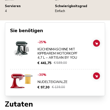
Servieren
Schwierigkeitsgrad
4
Einfach
Sie benötigen
Go to
KÜCHENMASCHINE MIT KIPPBAREM MOTORKOPF 4,7 L – ART
-25%
ADD TO
KÜCHENMASCHINE MIT
KIPPBAREM MOTORKOPF
4,7 L – ARTISAN BY YOU
€ 441,75
€ 589,00
Go to
NUDELTEIGWALZE
details page
-30%
ADD TO
NUDELTEIGWALZE
€ 97,30
€ 139,00
Zutaten