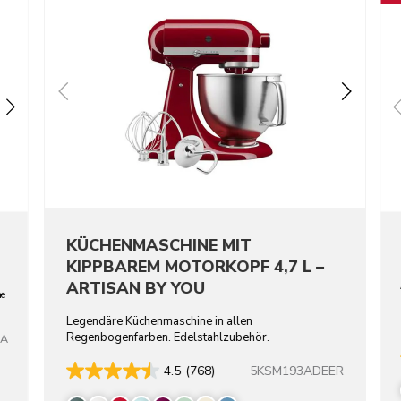
KÜCHENMASCHINE MIT
KIPPBAREM MOTORKOPF 4,7 L –
ARTISAN BY YOU
he
Legendäre Küchenmaschine in allen
Regenbogenfarben. Edelstahlzubehör.
TA
5KSM193ADEER
4.5
(768)