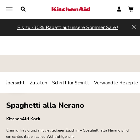
Bis zu -30% Rabatt auf unsere Sommer Sale !
Hi
Übersicht
Zutaten
Schritt für Schritt
Verwandte Rezepte
Print
PASTA
Share
Spaghetti alla Nerano
KitchenAid Koch
Cremig, käsig und mit viel leckerer Zucchini – Spaghetti alla Nerano sind
ein echtes italienisches Wohlfühlgericht.