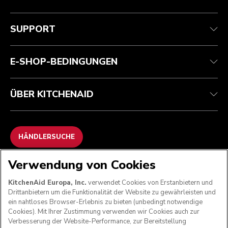
Health Check
Teilnahmebedingungen
Die Marke
Händlersuche
Kundenservice
Versand und Lieferung
Unsere Geschichte
SUPPORT
Verfolgen Sie Ihre Bestellung
Rückgaben und Erstattungen
Garantie und Dokumente
Impressum
Kontaktieren Sie uns.
Erklärung zur Barrierefreiheit
Häufig gestellte fragen
ODR
E-SHOP-BEDINGUNGEN
ÜBER KITCHENAID
HÄNDLERSUCHE
Verwendung von Cookies
WIR AKZEPTIEREN
KitchenAid Europa, Inc.
verwendet Cookies von Erstanbietern und
Drittanbietern um die Funktionalität der Website zu gewährleisten und
ein nahtloses Browser-Erlebnis zu bieten (unbedingt notwendige
Cookies). Mit Ihrer Zustimmung verwenden wir Cookies auch zur
FOLGEN SIE UNS
Verbesserung der Website-Performance, zur Bereitstellung