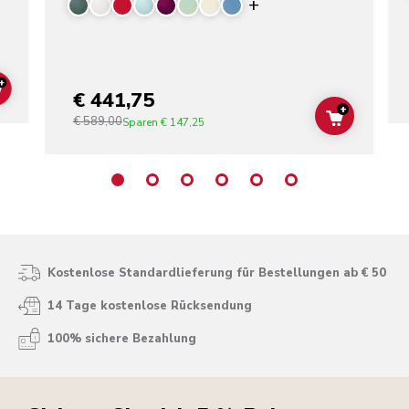
Display more color
+
ADD TO CART
€ 441,75
+
€ 589,00
ADD TO C
Sparen
€ 147,25
Kostenlose Standardlieferung für Bestellungen ab € 50
14 Tage kostenlose Rücksendung
100% sichere Bezahlung