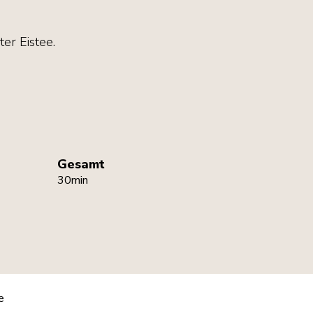
er Eistee.
Gesamt
30min
e