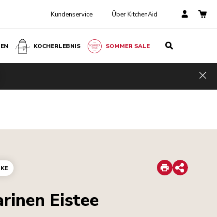
Kundenservice
Über KitchenAid
BEN
KOCHERLEBNIS
SOMMER SALE
Hid
Print
KE
Share
arinen Eistee