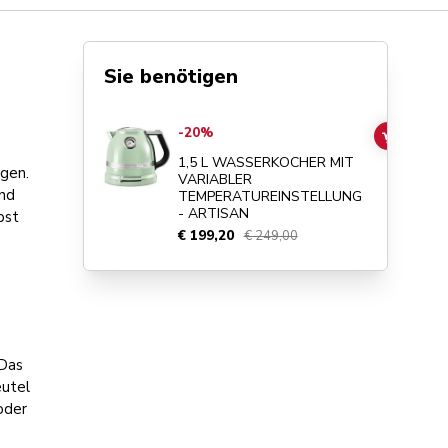
Sie benötigen
Go to
1,5 L WASSERKOCHER MIT VARIABLER TEMPERA
-20%
ADD TO
1,5 L WASSERKOCHER MIT
egen.
VARIABLER
und
TEMPERATUREINSTELLUNG
- ARTISAN
bst
€ 199,20
€ 249,00
 Das
eutel
oder