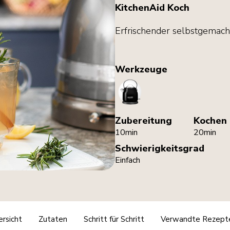
KitchenAid Koch
Erfrischender selbstgemacht
Werkzeuge
Kettle
Zubereitung
Kochen
10min
20min
Schwierigkeitsgrad
Einfach
rsicht
Zutaten
Schritt für Schritt
Verwandte Rezept