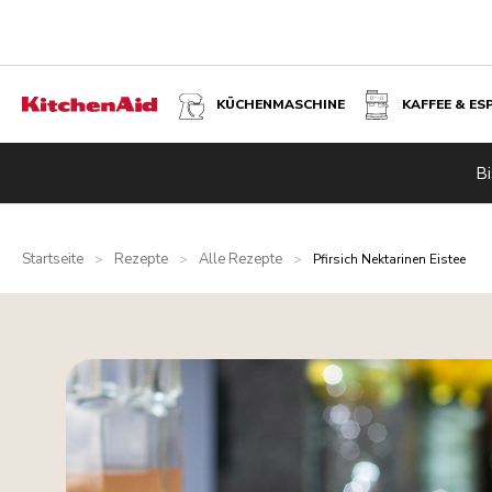
KÜCHENMASCHINE
KAFFEE & ES
Bi
Startseite
Rezepte
Alle Rezepte
>
>
>
Pfirsich Nektarinen Eistee