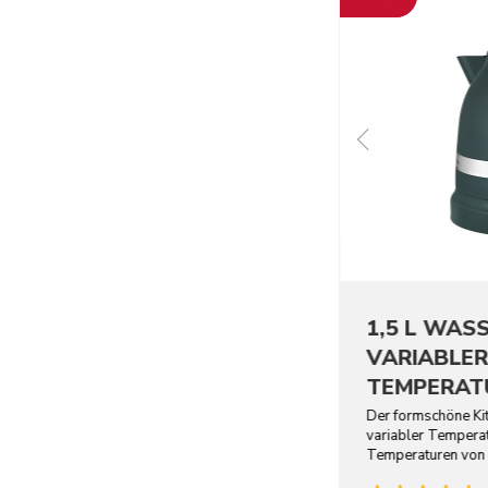
1,5 L WAS
VARIABLE
TEMPERATU
ARTISAN
Der formschöne Ki
variabler Temperat
Temperaturen von 