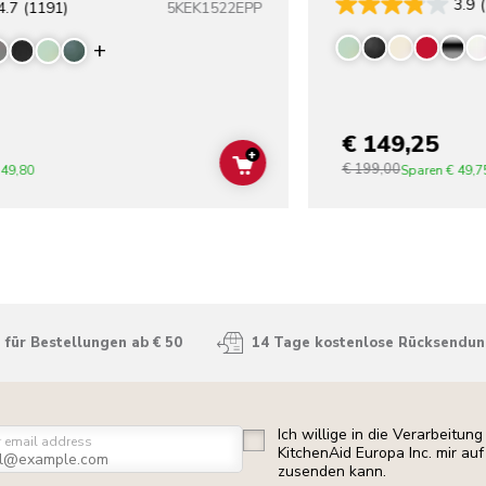
3.9
5KEK1522EPP
4.7
(1191)
Display more colors
€ 149,25
+
€ 199,00
ADD TO CART
 49,80
Sparen
€ 49,7
für Bestellungen ab € 50
14 Tage kostenlose Rücksendu
Ich willige in die Verarbeitu
r email address
KitchenAid Europa Inc. mir a
zusenden kann.