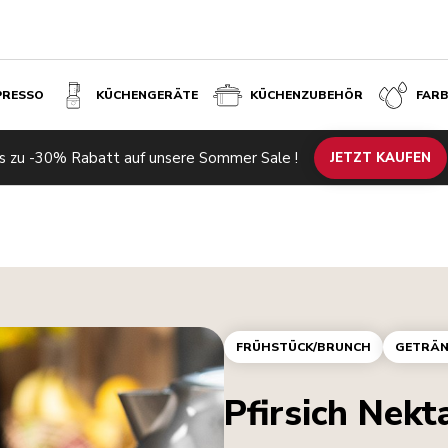
PRESSO
KÜCHENGERÄTE
KÜCHENZUBEHÖR
FAR
s zu -30% Rabatt auf unsere Sommer Sale !
JETZT KAUFEN
FRÜHSTÜCK/BRUNCH
GETRÄN
Pfirsich Nekt