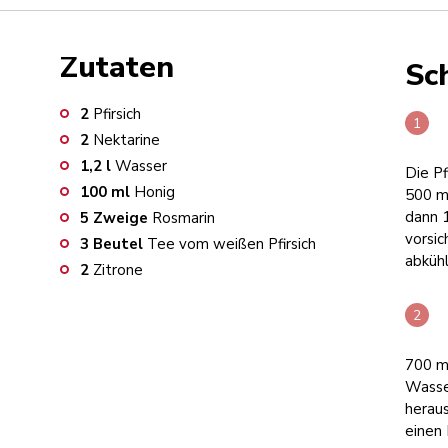
Zutaten
Sch
2
Pfirsich
2
Nektarine
1,2
l
Wasser
Die Pf
100
ml
Honig
500 m
dann 1
5
Zweige
Rosmarin
vorsic
3
Beutel
Tee vom weißen Pfirsich
abkühl
2
Zitrone
700 m
Wasse
herau
einen 