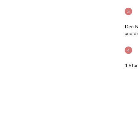
Den Ne
und d
1 Stun