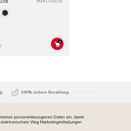
5KEK1701ESX
(229)
+
ADD TO CART
5
ng
100% sichere Bezahlung
ng meiner personenbezogenen Daten ein, damit
uf elektronischem Weg Marketingmitteilungen