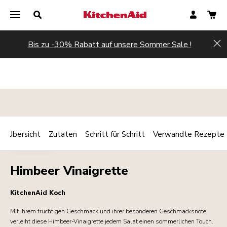
Bis zu -30% Rabatt auf unsere Sommer Sale !
Hi
Übersicht
Zutaten
Schritt für Schritt
Verwandte Rezepte
Print
DRESSING
Share
Himbeer Vinaigrette
KitchenAid Koch
Mit ihrem fruchtigen Geschmack und ihrer besonderen Geschmacksnote
verleiht diese Himbeer-Vinaigrette jedem Salat einen sommerlichen Touch.