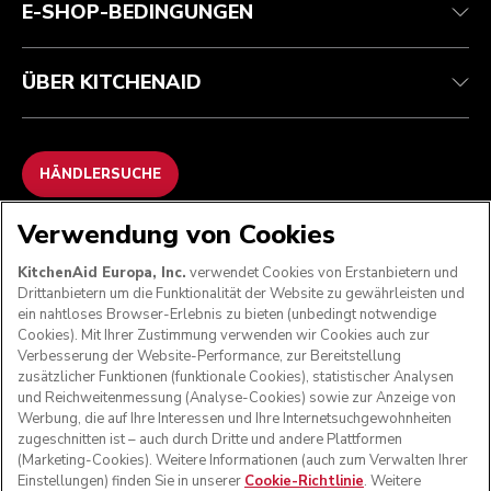
E-SHOP-BEDINGUNGEN
ÜBER KITCHENAID
HÄNDLERSUCHE
Verwendung von Cookies
WIR AKZEPTIEREN
KitchenAid Europa, Inc.
verwendet Cookies von Erstanbietern und
Drittanbietern um die Funktionalität der Website zu gewährleisten und
ein nahtloses Browser-Erlebnis zu bieten (unbedingt notwendige
Cookies). Mit Ihrer Zustimmung verwenden wir Cookies auch zur
FOLGEN SIE UNS
Verbesserung der Website-Performance, zur Bereitstellung
zusätzlicher Funktionen (funktionale Cookies), statistischer Analysen
und Reichweitenmessung (Analyse-Cookies) sowie zur Anzeige von
Werbung, die auf Ihre Interessen und Ihre Internetsuchgewohnheiten
zugeschnitten ist – auch durch Dritte und andere Plattformen
(Marketing-Cookies). Weitere Informationen (auch zum Verwalten Ihrer
Einstellungen) finden Sie in unserer
Cookie-Richtlinie
. Weitere