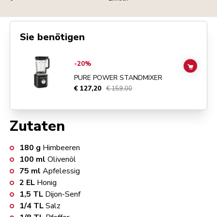
Sie benötigen
Go to
Pure Power Standmixer
details page
-20%
ADD TO
PURE POWER STANDMIXER
€ 127,20
€ 159,00
Zutaten
180
g
Himbeeren
100
ml
Olivenöl
75
ml
Apfelessig
2
EL
Honig
1,5
TL
Dijon-Senf
1/4
TL
Salz