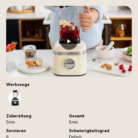
Werkzeuge
Blender
Zubereitung
Gesamt
5min
5min
Servieren
Schwierigkeitsgrad
6
Einfach