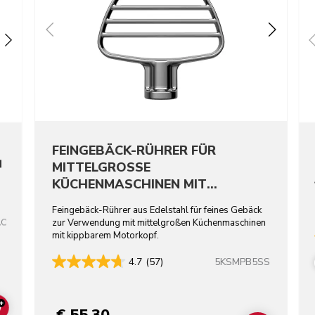
FEINGEBÄCK-RÜHRER FÜR
N
MITTELGROSSE
KÜCHENMASCHINEN MIT
KIPPBAREM MOTORKOPF –
Feingebäck-Rührer aus Edelstahl für feines Gebäck
EDELSTAHL
AC
zur Verwendung mit mittelgroßen Küchenmaschinen
mit kippbarem Motorkopf.
5KSMPB5SS
4.7
(57)
+
ADD TO CART