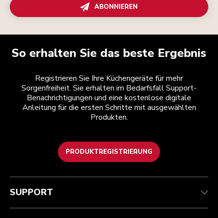
ABONNIEREN
So erhalten Sie das beste Ergebnis
Registrieren Sie Ihre Küchengeräte für mehr
Sorgenfreiheit. Sie erhalten im Bedarfsfall Support-
Benachrichtigungen und eine kostenlose digitale
Anleitung für die ersten Schritte mit ausgewählten
Produkten.
PRODUKTREGISTRIERUNG
Health Check
Teilnahmebedingungen
Die Marke
Händlersuche
Kundenservice
Versand und Lieferung
Unsere Geschichte
SUPPORT
Verfolgen Sie Ihre Bestellung
Rückgaben und Erstattungen
Garantie und Dokumente
Impressum
Kontaktieren Sie uns.
Erklärung zur Barrierefreiheit
Häufig gestellte fragen
ODR