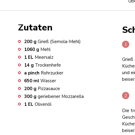
Übe
Zutaten
Sch
200
g
Grieß (Semola-Mehl)
1060
g
Mehl
1
EL
Meersalz
Grieß 
14
g
Trockenhefe
Küche
und ei
a pinch
Rohrzucker
beisei
650
ml
Wasser
200
g
Pizzasauce
300
g
geriebener Mozzarella
1
EL
Olivenöl
Die t
Gesch
Küche
beisei