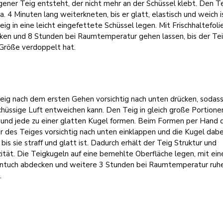
ner Teig entsteht, der nicht mehr an der Schüssel klebt. Den T
a. 4 Minuten lang weiterkneten, bis er glatt, elastisch und weich i
ig in eine leicht eingefettete Schüssel legen. Mit Frischhaltefoli
ken und 8 Stunden bei Raumtemperatur gehen lassen, bis der Te
 Größe verdoppelt hat.
eig nach dem ersten Gehen vorsichtig nach unten drücken, sodas
hüssige Luft entweichen kann. Den Teig in gleich große Portione
 und jede zu einer glatten Kugel formen. Beim Formen per Hand 
 des Teiges vorsichtig nach unten einklappen und die Kugel dabe
, bis sie straff und glatt ist. Dadurch erhält der Teig Struktur und
zität. Die Teigkugeln auf eine bemehlte Oberfläche legen, mit ei
ntuch abdecken und weitere 3 Stunden bei Raumtemperatur ruh
.