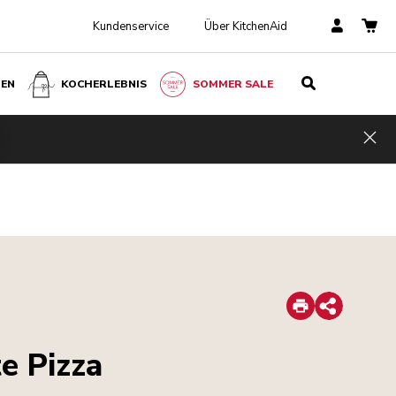
Kundenservice
Über KitchenAid
BEN
KOCHERLEBNIS
SOMMER SALE
Hid
Print
Share
e Pizza