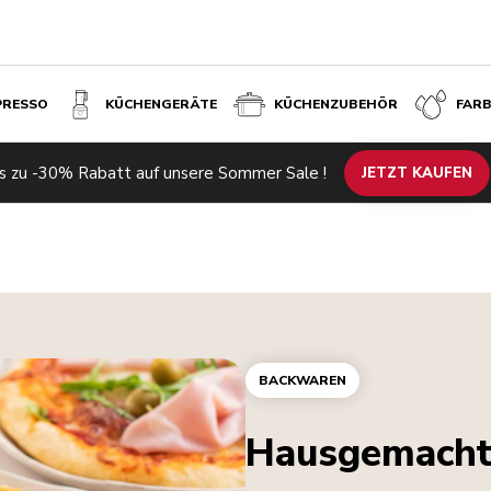
PRESSO
KÜCHENGERÄTE
KÜCHENZUBEHÖR
FAR
s zu -30% Rabatt auf unsere Sommer Sale !
JETZT KAUFEN
BACKWAREN
Hausgemacht