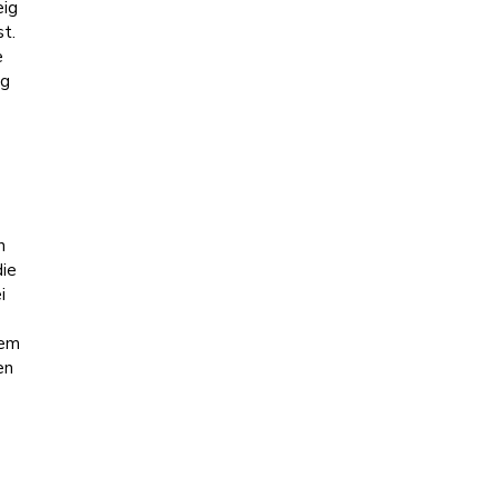
eig
st.
e
ig
s
n
die
i
nem
en