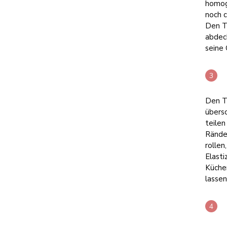
homoge
noch c
Den Te
abdec
seine
Den T
übersc
teilen
Ränder
rollen
Elasti
Küche
lassen