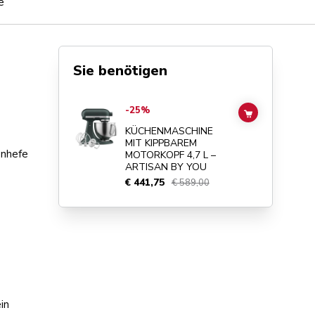
e
Sie benötigen
Go to
KÜCHENMASCHINE MIT KIPPBAREM MOTORKOPF 4,
-25%
ADD TO CAR
KÜCHENMASCHINE
MIT KIPPBAREM
enhefe
MOTORKOPF 4,7 L –
ARTISAN BY YOU
€ 441,75
€ 589,00
in