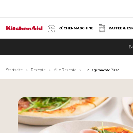
KÜCHENMASCHINE
KAFFEE & ES
Bi
Startseite
Rezepte
Alle Rezepte
>
>
>
Hausgemachte Pizza