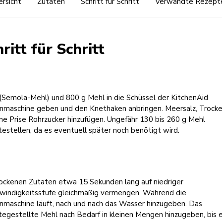
rsicht
Zutaten
Schritt für Schritt
Verwandte Rezept
ritt für Schritt
(Semola-Mehl) und 800 g Mehl in die Schüssel der KitchenAid
nmaschine geben und den Knethaken anbringen. Meersalz, Trock
ne Prise Rohrzucker hinzufügen. Ungefähr 130 bis 260 g Mehl
testellen, da es eventuell später noch benötigt wird.
rockenen Zutaten etwa 15 Sekunden lang auf niedriger
windigkeitsstufe gleichmäßig vermengen. Während die
nmaschine läuft, nach und nach das Wasser hinzugeben. Das
tegestellte Mehl nach Bedarf in kleinen Mengen hinzugeben, bis e