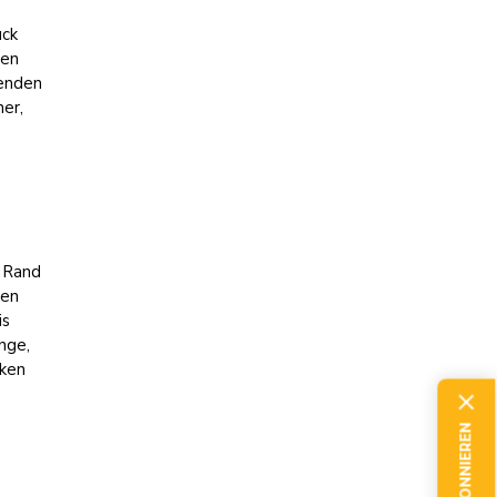
uck
den
senden
er,
n Rand
uen
is
nge,
cken