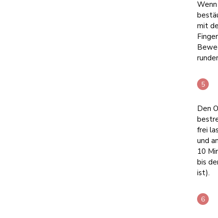
Wenn a
bestä
mit d
Finger
Beweg
runde
Den O
bestre
frei l
und an
10 Mi
bis de
ist).