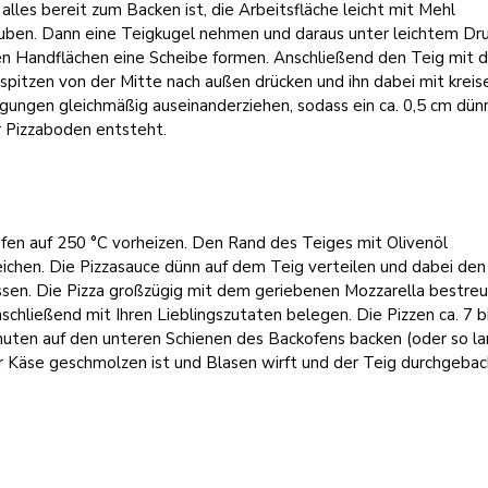
lles bereit zum Backen ist, die Arbeitsfläche leicht mit Mehl
uben. Dann eine Teigkugel nehmen und daraus unter leichtem Dr
en Handflächen eine Scheibe formen. Anschließend den Teig mit 
spitzen von der Mitte nach außen drücken und ihn dabei mit krei
ungen gleichmäßig auseinanderziehen, sodass ein ca. 0,5 cm dünn
r Pizzaboden entsteht.
fen auf 250 °C vorheizen. Den Rand des Teiges mit Olivenöl
ichen. Die Pizzasauce dünn auf dem Teig verteilen und dabei de
assen. Die Pizza großzügig mit dem geriebenen Mozzarella bestre
schließend mit Ihren Lieblingszutaten belegen. Die Pizzen ca. 7 b
nuten auf den unteren Schienen des Backofens backen (oder so la
r Käse geschmolzen ist und Blasen wirft und der Teig durchgeba