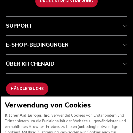
PRODUKTREGISTRIERUNG
Health Check
Teilnahmebedingungen
Die Marke
Händlersuche
Kundenservice
Versand und Lieferung
Unsere Geschichte
SUPPORT
Verfolgen Sie Ihre Bestellung
Rückgaben und Erstattungen
Garantie und Dokumente
Impressum
Kontaktieren Sie uns.
Erklärung zur Barrierefreiheit
Häufig gestellte fragen
ODR
E-SHOP-BEDINGUNGEN
ÜBER KITCHENAID
HÄNDLERSUCHE
Verwendung von Cookies
WIR AKZEPTIEREN
KitchenAid Europa, Inc.
verwendet Cookies von Erstanbietern und
Drittanbietern um die Funktionalität der Website zu gewährleisten und
ein nahtloses Browser-Erlebnis zu bieten (unbedingt notwendige
Cookies). Mit Ihrer Zustimmung verwenden wir Cookies auch zur