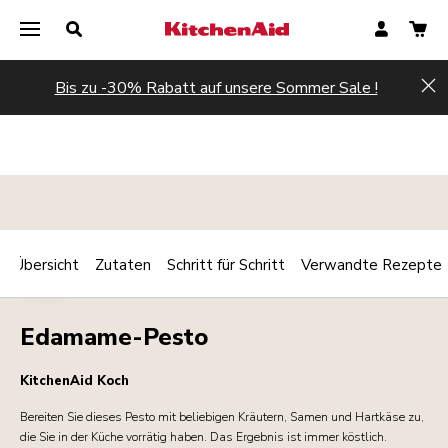
Bis zu -30% Rabatt auf unsere Sommer Sale !
Hi
Übersicht
Zutaten
Schritt für Schritt
Verwandte Rezepte
Print
DIPS
Share
Edamame-Pesto
KitchenAid Koch
Bereiten Sie dieses Pesto mit beliebigen Kräutern, Samen und Hartkäse zu,
die Sie in der Küche vorrätig haben. Das Ergebnis ist immer köstlich.