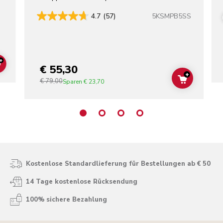
5KSMPB5SS
4.7
(57)
+
€ 55,30
ADD TO CART
+
€ 79,00
ADD TO C
Sparen
€ 23,70
Kostenlose Standardlieferung für Bestellungen ab € 50
14 Tage kostenlose Rücksendung
100% sichere Bezahlung