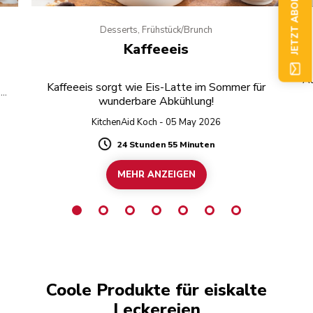
JETZT ABONNIEREN
Desserts, Frühstück/Brunch
Kaffeeeis
Au
Kaffeeeis sorgt wie Eis-Latte im Sommer für
e
wunderbare Abkühlung!
KitchenAid Koch - 05 May 2026
24 Stunden 55 Minuten
Duration
MEHR ANZEIGEN
Coole Produkte für eiskalte
Leckereien