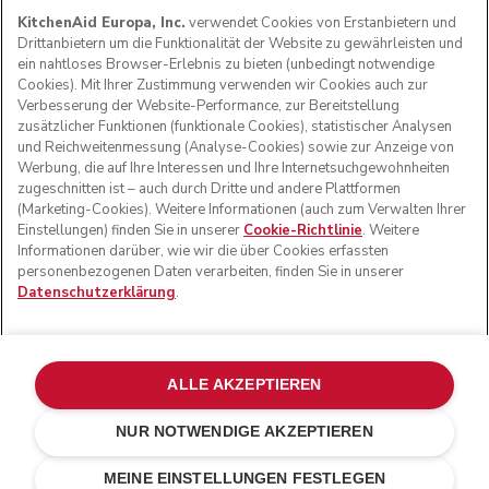
KitchenAid Europa, Inc.
verwendet Cookies von Erstanbietern und
Drittanbietern um die Funktionalität der Website zu gewährleisten und
ein nahtloses Browser-Erlebnis zu bieten (unbedingt notwendige
Cookies). Mit Ihrer Zustimmung verwenden wir Cookies auch zur
FOLGEN SIE UNS
Verbesserung der Website-Performance, zur Bereitstellung
zusätzlicher Funktionen (funktionale Cookies), statistischer Analysen
und Reichweitenmessung (Analyse-Cookies) sowie zur Anzeige von
Werbung, die auf Ihre Interessen und Ihre Internetsuchgewohnheiten
zugeschnitten ist – auch durch Dritte und andere Plattformen
(Marketing-Cookies). Weitere Informationen (auch zum Verwalten Ihrer
Einstellungen) finden Sie in unserer
Cookie-Richtlinie
. Weitere
Informationen darüber, wie wir die über Cookies erfassten
personenbezogenen Daten verarbeiten, finden Sie in unserer
Datenschutzerklärung
.
© KitchenAid 2026 - Alle Rechte vorbehalten. KitchenAid
und das Design der Küchenmaschine sind eingetragene
ALLE AKZEPTIEREN
Marken in den USA und in anderen Ländern.
NUR NOTWENDIGE AKZEPTIEREN
Meine cookies verwalten
Datenschutzerklärung
Cookie-Erklärung
Andere Länder
Online-Schlichtung
MEINE EINSTELLUNGEN FESTLEGEN