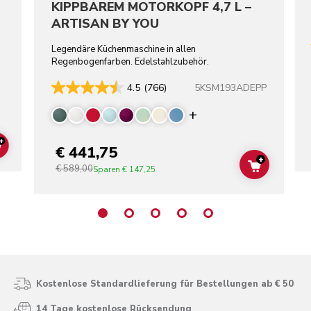
KIPPBAREM MOTORKOPF 4,7 L –
ARTISAN BY YOU
Legendäre Küchenmaschine in allen
Regenbogenfarben. Edelstahlzubehör.
5KSM193ADEPP
4.5
(766)
Display more color
+
€ 441,75
ADD TO CART
+
€ 589,00
ADD TO C
Sparen
€ 147,25
Kostenlose Standardlieferung für Bestellungen ab € 50
14 Tage kostenlose Rücksendung