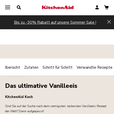
Bis zu -30% Rabatt auf unsere Sommer Sale !
Hi
Übersicht
Zutaten
Schritt für Schritt
Verwandte Rezepte
Print
DESSERTS
Share
Das ultimative Vanilleeis
KitchenAid Koch
Sind Sie auf der Suche nach dem cremigsten, leckersten Vanilleeis-Rezept
der Welt? Dann aufgepasst!