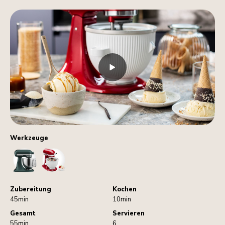
Werkzeuge
StandMixer
IceCreamMaker
Zubereitung
Kochen
45min
10min
Gesamt
Servieren
55min
6