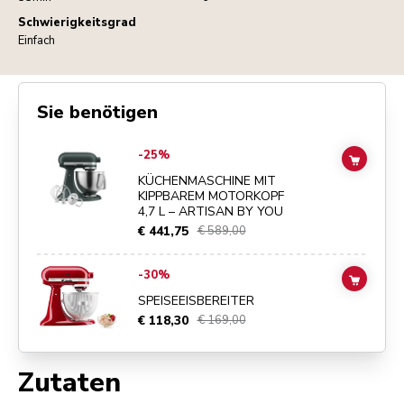
Schwierigkeitsgrad
Einfach
Sie benötigen
Go to
KÜCHENMASCHINE MIT KIPPBAREM MOTORKOPF 4,7 L – ART
-25%
ADD TO
KÜCHENMASCHINE MIT
KIPPBAREM MOTORKOPF
4,7 L – ARTISAN BY YOU
€ 441,75
€ 589,00
Go to
SPEISEEISBEREITER
details page
-30%
ADD TO
SPEISEEISBEREITER
€ 118,30
€ 169,00
Zutaten