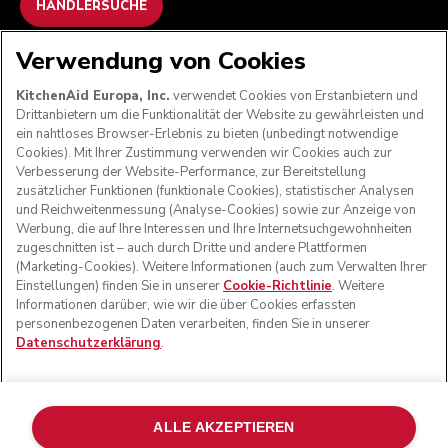
HÄNDLERSUCHE
Verwendung von Cookies
WIR AKZEPTIEREN
KitchenAid Europa, Inc.
verwendet Cookies von Erstanbietern und
Drittanbietern um die Funktionalität der Website zu gewährleisten und
ein nahtloses Browser-Erlebnis zu bieten (unbedingt notwendige
Cookies). Mit Ihrer Zustimmung verwenden wir Cookies auch zur
FOLGEN SIE UNS
Verbesserung der Website-Performance, zur Bereitstellung
zusätzlicher Funktionen (funktionale Cookies), statistischer Analysen
und Reichweitenmessung (Analyse-Cookies) sowie zur Anzeige von
Werbung, die auf Ihre Interessen und Ihre Internetsuchgewohnheiten
zugeschnitten ist – auch durch Dritte und andere Plattformen
(Marketing-Cookies). Weitere Informationen (auch zum Verwalten Ihrer
Einstellungen) finden Sie in unserer
Cookie-Richtlinie
. Weitere
Informationen darüber, wie wir die über Cookies erfassten
personenbezogenen Daten verarbeiten, finden Sie in unserer
Datenschutzerklärung
.
© KitchenAid 2026 - Alle Rechte vorbehalten. KitchenAid
und das Design der Küchenmaschine sind eingetragene
ALLE AKZEPTIEREN
Marken in den USA und in anderen Ländern.