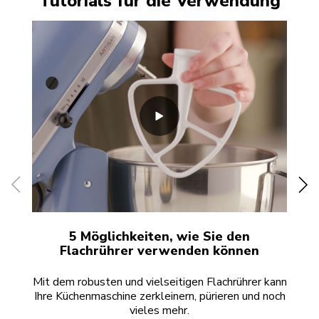
Tutorials für die Verwendung
5 Möglichkeiten, wie Sie den
S
Flachrührer verwenden können
Mit dem robusten und vielseitigen Flachrührer kann
E
Ihre Küchenmaschine zerkleinern, pürieren und noch
ver
vieles mehr.