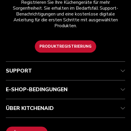
Registrieren Sie Ihre Küchengeräte für mehr
Sorgenfreiheit. Sie erhalten im Bedarfsfall Support-
Benachrichtigungen und eine kostenlose digitale
Anleitung für die ersten Schritte mit ausgewählten
Produkten.
PRODUKTREGISTRIERUNG
Health Check
Teilnahmebedingungen
Die Marke
Händlersuche
Kundenservice
Versand und Lieferung
Unsere Geschichte
SUPPORT
Verfolgen Sie Ihre Bestellung
Rückgaben und Erstattungen
Garantie und Dokumente
Impressum
Kontaktieren Sie uns.
Erklärung zur Barrierefreiheit
Häufig gestellte fragen
ODR
E-SHOP-BEDINGUNGEN
ÜBER KITCHENAID