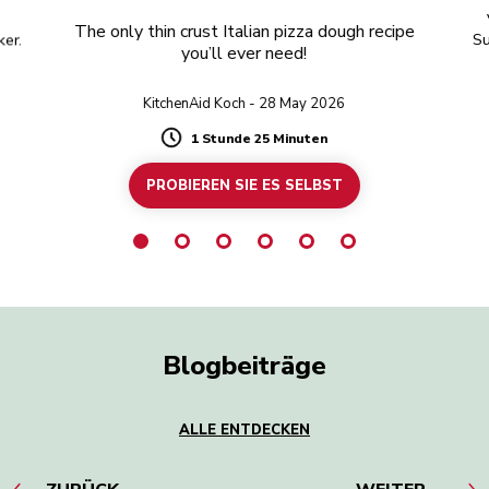
The only thin crust Italian pizza dough recipe
ker.
Su
you’ll ever need!
KitchenAid Koch - 28 May 2026
1 Stunde 25 Minuten
Duration
PROBIEREN SIE ES SELBST
Blogbeiträge
ALLE ENTDECKEN