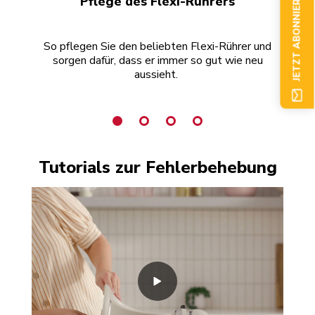
JETZT ABONNIEREN
Pflege des Flexi-Rührers
So pflegen Sie den beliebten Flexi-Rührer und
sorgen dafür, dass er immer so gut wie neu
Ede
aussieht.
Tutorials zur Fehlerbehebung