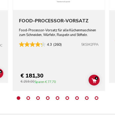
FOOD-PROCESSOR-VORSATZ
Food-Processor-Vorsatz für alle Küchenmaschinen
zum Schneiden, Würfeln, Raspeln und Stifteln.
5KSM2FPA
4.3
(260)
PC
+
€ 181,30
ADD TO CART
+
€ 259,00
ADD TO C
Sparen
€ 77,70