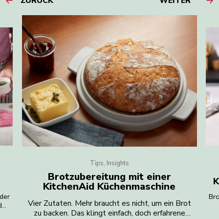
ZURÜCK
WEITER
Tips, Insights
e
Brotzubereitung mit einer
K
KitchenAid Küchenmaschine
der
Bro
Vier Zutaten. Mehr braucht es nicht, um ein Brot
der
zu backen. Das klingt einfach, doch erfahrene
ner
Ged