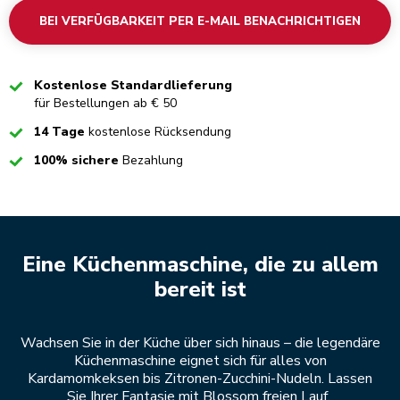
BEI VERFÜGBARKEIT PER E-MAIL BENACHRICHTIGEN
Checked
Kostenlose Standardlieferung
für Bestellungen ab € 50
Checked
14 Tage
kostenlose Rücksendung
Checked
100% sichere
Bezahlung
Eine Küchenmaschine, die zu allem
bereit ist
Wachsen Sie in der Küche über sich hinaus – die legendäre
Küchenmaschine eignet sich für alles von
Kardamomkeksen bis Zitronen-Zucchini-Nudeln. Lassen
Sie Ihrer Fantasie mit Blossom freien Lauf.