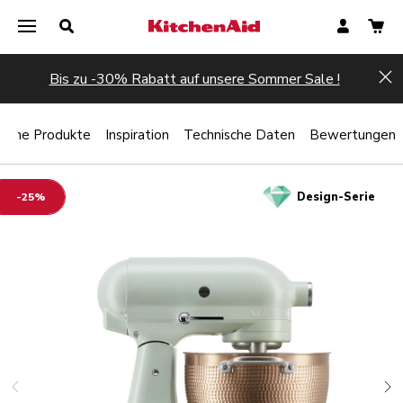
Bis zu -30% Rabatt auf unsere Sommer Sale !
Hi
liche Produkte
Inspiration
Technische Daten
Bewertungen
Design-Serie
-25%