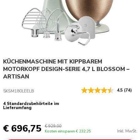
KÜCHENMASCHINE MIT KIPPBAREM
MOTORKOPF DESIGN-SERIE 4,7 L BLOSSOM –
ARTISAN
4.5
(74)
5KSM180LEELB
4 Standardzubehörteile im
Lieferumfang
€ 696,75
€ 929,00
Inkl. MwSt.
Kosten einsparen
€ 232,25