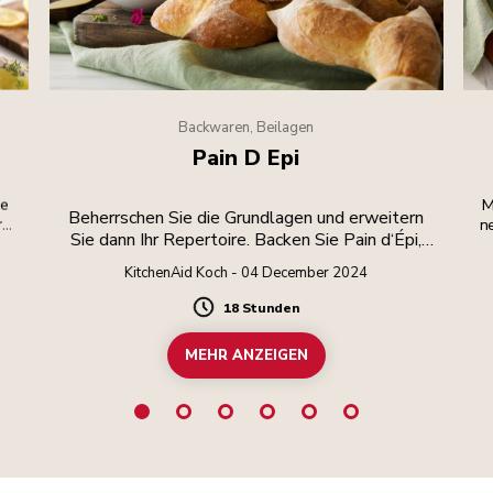
Backwaren, Beilagen
Pain D Epi
te
M
Beherrschen Sie die Grundlagen und erweitern
r
n
Sie dann Ihr Repertoire. Backen Sie Pain d‘Épi,
inspiriert von der Blossom Küchenmaschine aus
KitchenAid Koch - 04 December 2024
unserer neuen Design-Serie.
18 Stunden
Duration
MEHR ANZEIGEN