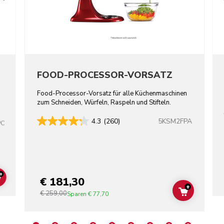
FOOD-PROCESSOR-VORSATZ
Food-Processor-Vorsatz für alle Küchenmaschinen
zum Schneiden, Würfeln, Raspeln und Stifteln.
5KSM2FPA
4.3
(260)
PC
+
€ 181,30
ADD TO CART
+
€ 259,00
ADD TO C
Sparen
€ 77,70