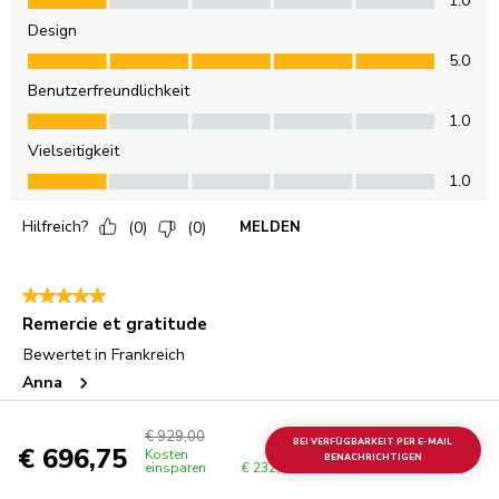
€ 929,00
BEI VERFÜGBARKEIT PER E-MAIL
€ 696,75
Kosten
BENACHRICHTIGEN
einsparen
€ 232,25