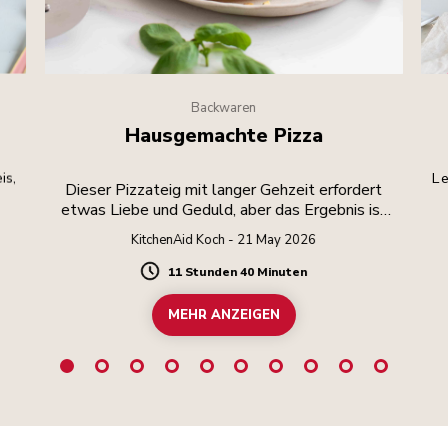
Backwaren
Hausgemachte Pizza
is,
Le
Dieser Pizzateig mit langer Gehzeit erfordert
etwas Liebe und Geduld, aber das Ergebnis ist
die Mühe wert.
KitchenAid Koch - 21 May 2026
11 Stunden 40 Minuten
Duration
MEHR ANZEIGEN