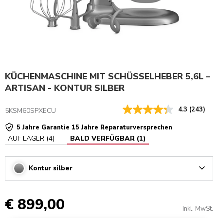
KÜCHENMASCHINE MIT SCHÜSSELHEBER 5,6L –
ARTISAN - KONTUR SILBER
4.3
(243)
5KSM60SPXECU
5 Jahre Garantie 15 Jahre Reparaturversprechen
AUF LAGER
(
4
)
BALD VERFÜGBAR
(
1
)
Kontur silber
Arrow
€ 899,00
Inkl. MwSt.