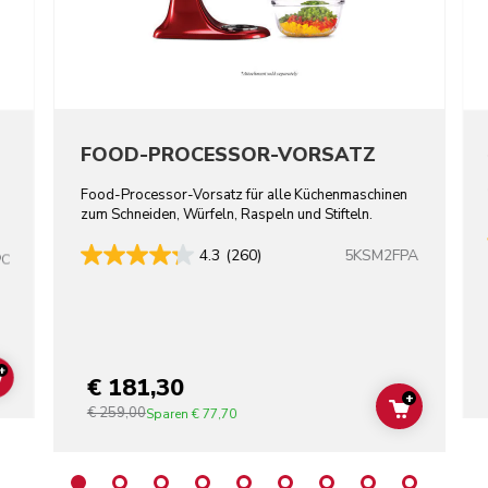
FOOD-PROCESSOR-VORSATZ
Food-Processor-Vorsatz für alle Küchenmaschinen
zum Schneiden, Würfeln, Raspeln und Stifteln.
5KSM2FPA
4.3
(260)
PC
+
€ 181,30
ADD TO CART
+
€ 259,00
ADD TO C
Sparen
€ 77,70