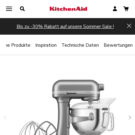
Bis zu -30% Rabatt auf unsere Sommer Sale !
Hi
liche Produkte
Inspiration
Technische Daten
Bewertungen