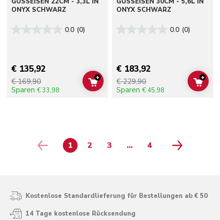
GUSSEISEN 22CM - 3,3L IN
GUSSEISEN 30CM - 5,6L IN
ONYX SCHWARZ
ONYX SCHWARZ
0.0
(0)
0.0
(0)
€ 135,92
€ 183,92
+
+
€ 169,90
€ 229,90
ADD TO CART
ADD 
Sparen
Sparen
€ 33,98
€ 45,98
1
2
3
...
4
PAGE
PAGE
PAGE
PAGE
Kostenlose Standardlieferung für Bestellungen ab € 50
14 Tage kostenlose Rücksendung