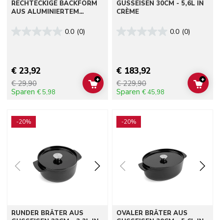
RECHTECKIGE BACKFORM
GUSSEISEN 30CM - 5,6L IN
AUS ALUMINIERTEM
CRÈME
STAHLBLECH, 33 X 22,5 CM
0.0
(0)
0.0
(0)
€ 23,92
€ 183,92
+
+
€ 29,90
€ 229,90
ADD TO CART
ADD 
Sparen
Sparen
€ 5,98
€ 45,98
Go to detail page
Go to detail page
-20%
-20%
RUNDER BRÄTER AUS
OVALER BRÄTER AUS