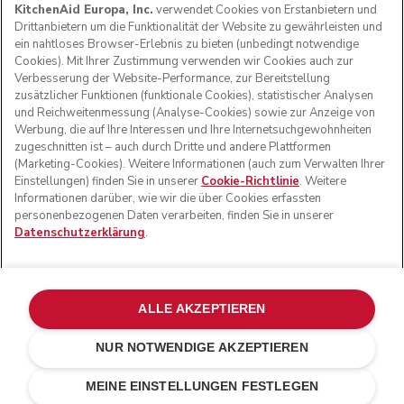
KitchenAid Europa, Inc.
verwendet Cookies von Erstanbietern und
Drittanbietern um die Funktionalität der Website zu gewährleisten und
ein nahtloses Browser-Erlebnis zu bieten (unbedingt notwendige
Cookies). Mit Ihrer Zustimmung verwenden wir Cookies auch zur
FOLGEN SIE UNS
Verbesserung der Website-Performance, zur Bereitstellung
zusätzlicher Funktionen (funktionale Cookies), statistischer Analysen
und Reichweitenmessung (Analyse-Cookies) sowie zur Anzeige von
Werbung, die auf Ihre Interessen und Ihre Internetsuchgewohnheiten
zugeschnitten ist – auch durch Dritte und andere Plattformen
(Marketing-Cookies). Weitere Informationen (auch zum Verwalten Ihrer
Einstellungen) finden Sie in unserer
Cookie-Richtlinie
. Weitere
Informationen darüber, wie wir die über Cookies erfassten
personenbezogenen Daten verarbeiten, finden Sie in unserer
Datenschutzerklärung
.
© KitchenAid 2026 - Alle Rechte vorbehalten. KitchenAid
und das Design der Küchenmaschine sind eingetragene
ALLE AKZEPTIEREN
Marken in den USA und in anderen Ländern.
NUR NOTWENDIGE AKZEPTIEREN
Meine cookies verwalten
Datenschutzerklärung
Cookie-Erklärung
Andere Länder
Online-Schlichtung
MEINE EINSTELLUNGEN FESTLEGEN