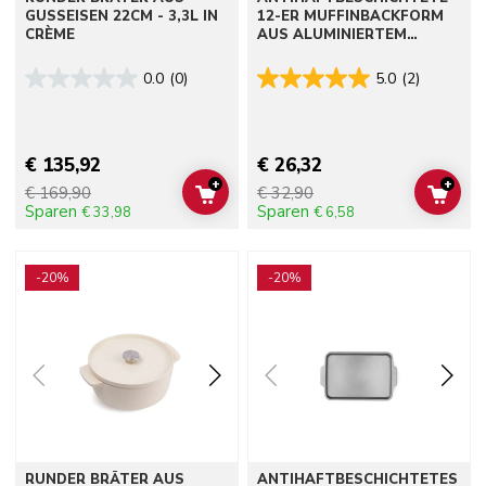
GUSSEISEN 22CM - 3,3L IN
12-ER MUFFINBACKFORM
CRÈME
AUS ALUMINIERTEM
STAHLBLECH
0.0
(0)
5.0
(2)
€ 135,92
€ 26,32
+
+
€ 169,90
€ 32,90
ADD TO CART
ADD 
Sparen
Sparen
€ 33,98
€ 6,58
Go to detail page
Go to detail page
-20%
-20%
RUNDER BRÄTER AUS
ANTIHAFTBESCHICHTETES