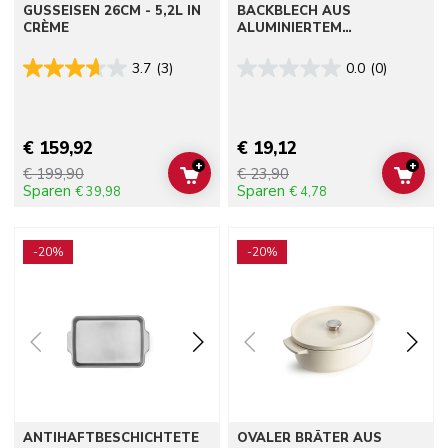
GUSSEISEN 26CM - 5,2L IN
BACKBLECH AUS
CRÈME
ALUMINIERTEM
STAHLBLECH, 33 X 22,5 CM
3.7
(3)
0.0
(0)
€ 159,92
€ 19,12
+
+
€ 199,90
€ 23,90
ADD TO CART
ADD 
Sparen
Sparen
€ 39,98
€ 4,78
Go to detail page
Go to detail page
-20%
-20%
ANTIHAFTBESCHICHTETE
OVALER BRÄTER AUS