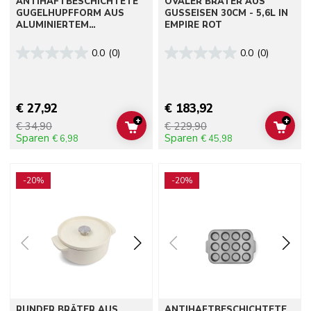
ANTIHAFTBESCHICHTETE
OVALER BRÄTER AUS
GUGELHUPFFORM AUS
GUSSEISEN 30CM - 5,6L IN
ALUMINIERTEM
EMPIRE ROT
STAHLBLECH, 24CM
0.0
(0)
0.0
(0)
€ 27,92
€ 183,92
+
+
€ 34,90
€ 229,90
ADD TO CART
ADD 
Sparen
Sparen
€ 6,98
€ 45,98
Go to detail page
Go to detail page
-20%
-20%
RUNDER BRÄTER AUS
ANTIHAFTBESCHICHTETE