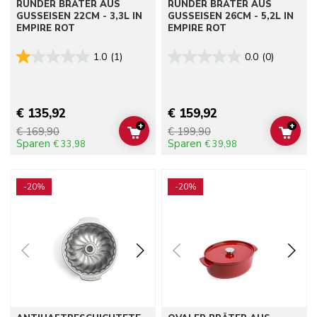
RUNDER BRÄTER AUS
RUNDER BRÄTER AUS
GUSSEISEN 22CM - 3,3L IN
GUSSEISEN 26CM - 5,2L IN
EMPIRE ROT
EMPIRE ROT
1.0
(1)
0.0
(0)
€ 135,92
€ 159,92
+
+
€ 169,90
€ 199,90
ADD TO CART
ADD 
Sparen
Sparen
€ 33,98
€ 39,98
Go to detail page
Go to detail page
-20%
-20%