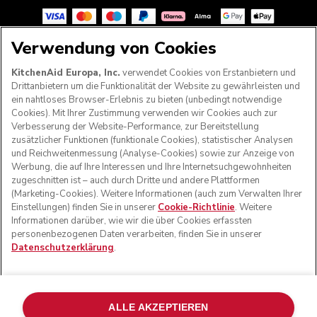
Verwendung von Cookies
FOLGEN SIE UNS
KitchenAid Europa, Inc.
verwendet Cookies von Erstanbietern und
Drittanbietern um die Funktionalität der Website zu gewährleisten und
ein nahtloses Browser-Erlebnis zu bieten (unbedingt notwendige
Cookies). Mit Ihrer Zustimmung verwenden wir Cookies auch zur
Verbesserung der Website-Performance, zur Bereitstellung
zusätzlicher Funktionen (funktionale Cookies), statistischer Analysen
und Reichweitenmessung (Analyse-Cookies) sowie zur Anzeige von
Werbung, die auf Ihre Interessen und Ihre Internetsuchgewohnheiten
zugeschnitten ist – auch durch Dritte und andere Plattformen
(Marketing-Cookies). Weitere Informationen (auch zum Verwalten Ihrer
Einstellungen) finden Sie in unserer
Cookie-Richtlinie
. Weitere
Informationen darüber, wie wir die über Cookies erfassten
© KitchenAid 2026 - Alle Rechte vorbehalten. KitchenAid
personenbezogenen Daten verarbeiten, finden Sie in unserer
und das Design der Küchenmaschine sind eingetragene
Datenschutzerklärung
.
Marken in den USA und in anderen Ländern.
Meine cookies verwalten
Datenschutzerklärung
Cookie-Erklärung
Andere Länder
Online-Schlichtung
ALLE AKZEPTIEREN