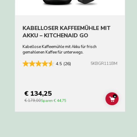
KABELLOSER KAFFEEMÜHLE MIT
AKKU – KITCHENAID GO
Kabellose Kaffeemühle mit Akku für frisch
gemahlenen Kaffee für unterwegs.
5KBGR111BM
4.5
(26)
€ 134,25
+
€ 179,00
ADD TO C
Sparen
€ 44,75