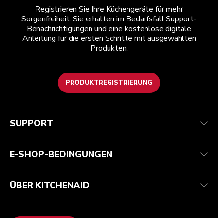
Registrieren Sie Ihre Küchengeräte für mehr
Sorgenfreiheit. Sie erhalten im Bedarfsfall Support-
Benachrichtigungen und eine kostenlose digitale
Anleitung für die ersten Schritte mit ausgewählten
Produkten.
PRODUKTREGISTRIERUNG
Health Check
Teilnahmebedingungen
Die Marke
Händlersuche
Kundenservice
Versand und Lieferung
Unsere Geschichte
SUPPORT
Verfolgen Sie Ihre Bestellung
Rückgaben und Erstattungen
Garantie und Dokumente
Impressum
Kontaktieren Sie uns.
Erklärung zur Barrierefreiheit
Häufig gestellte fragen
ODR
E-SHOP-BEDINGUNGEN
ÜBER KITCHENAID