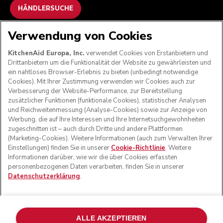
HÄNDLERSUCHE
Verwendung von Cookies
WIR AKZEPTIEREN
KitchenAid Europa, Inc.
verwendet Cookies von Erstanbietern und
Drittanbietern um die Funktionalität der Website zu gewährleisten und
ein nahtloses Browser-Erlebnis zu bieten (unbedingt notwendige
Cookies). Mit Ihrer Zustimmung verwenden wir Cookies auch zur
FOLGEN SIE UNS
Verbesserung der Website-Performance, zur Bereitstellung
zusätzlicher Funktionen (funktionale Cookies), statistischer Analysen
und Reichweitenmessung (Analyse-Cookies) sowie zur Anzeige von
Werbung, die auf Ihre Interessen und Ihre Internetsuchgewohnheiten
zugeschnitten ist – auch durch Dritte und andere Plattformen
(Marketing-Cookies). Weitere Informationen (auch zum Verwalten Ihrer
Einstellungen) finden Sie in unserer
Cookie-Richtlinie
. Weitere
Informationen darüber, wie wir die über Cookies erfassten
personenbezogenen Daten verarbeiten, finden Sie in unserer
Datenschutzerklärung
.
© KitchenAid 2026 - Alle Rechte vorbehalten. KitchenAid
und das Design der Küchenmaschine sind eingetragene
ALLE AKZEPTIEREN
Marken in den USA und in anderen Ländern.