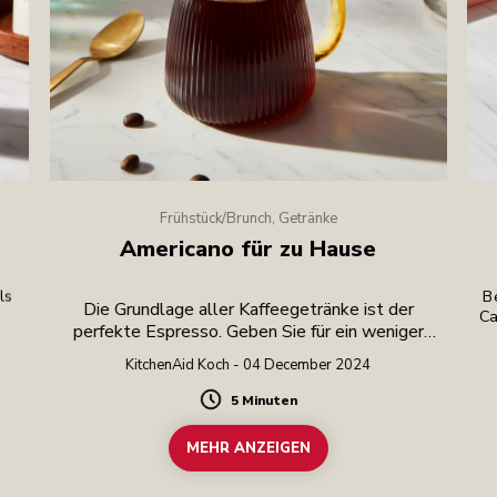
Frühstück/Brunch, Getränke
Americano für zu Hause
ls
Be
Die Grundlage aller Kaffeegetränke ist der
Ca
perfekte Espresso. Geben Sie für ein weniger
intensives Getränk heißes Wasser hinzu.
KitchenAid Koch - 04 December 2024
5 Minuten
Duration
MEHR ANZEIGEN