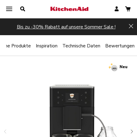
Bis zu -30% Rabatt auf unsere Sommer Sale !
Hi
liche Produkte
Inspiration
Technische Daten
Bewertungen
Neu