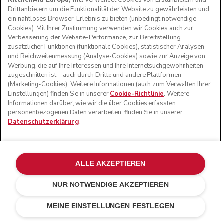
KitchenAid Europa, Inc.
verwendet Cookies von Erstanbietern und
Was bewirkt die Funktion „Kaffeebohnen
Drittanbietern um die Funktionalität der Website zu gewährleisten und
entfernen“? Wie kann ich sie verwenden?
ein nahtloses Browser-Erlebnis zu bieten (unbedingt notwendige
Cookies). Mit Ihrer Zustimmung verwenden wir Cookies auch zur
Warum ist es wichtig, die Maschine vor
Verbesserung der Website-Performance, zur Bereitstellung
einer Versendung oder Lagerungsphase
zusätzlicher Funktionen (funktionale Cookies), statistischer Analysen
„entdampfen“ zu lassen?
und Reichweitenmessung (Analyse-Cookies) sowie zur Anzeige von
Werbung, die auf Ihre Interessen und Ihre Internetsuchgewohnheiten
zugeschnitten ist – auch durch Dritte und andere Plattformen
(Marketing-Cookies). Weitere Informationen (auch zum Verwalten Ihrer
Einstellungen) finden Sie in unserer
Cookie-Richtlinie
. Weitere
Informationen darüber, wie wir die über Cookies erfassten
Was sagen andere Kunden?
personenbezogenen Daten verarbeiten, finden Sie in unserer
Datenschutzerklärung
.
ALLE AKZEPTIEREN
NUR NOTWENDIGE AKZEPTIEREN
Matt schwarz
€ 849,00
IN DEN EINKAUFSWAGEN
MEINE EINSTELLUNGEN FESTLEGEN