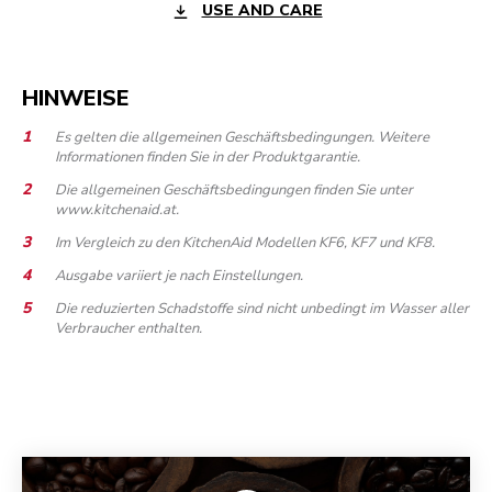
USE AND CARE
HINWEISE
Es gelten die allgemeinen Geschäftsbedingungen. Weitere
Informationen finden Sie in der Produktgarantie.
Die allgemeinen Geschäftsbedingungen finden Sie unter
www.kitchenaid.at.
Im Vergleich zu den KitchenAid Modellen KF6, KF7 und KF8.
Ausgabe variiert je nach Einstellungen.
Die reduzierten Schadstoffe sind nicht unbedingt im Wasser aller
Verbraucher enthalten.