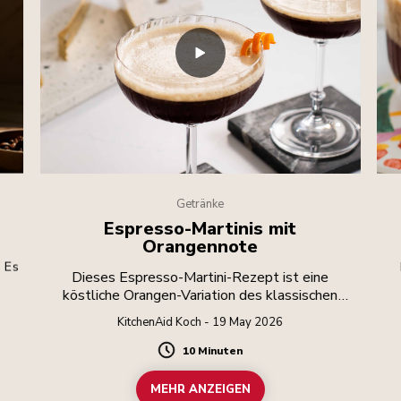
Getränke
Espresso-Martinis mit
Orangennote
? Es
Dieses Espresso-Martini-Rezept ist eine
köstliche Orangen-Variation des klassischen
B
Espresso-Martini. Es kombiniert milden Wodka
KitchenAid Koch - 19 May 2026
mit vollmundigem Kaffee und einer leichten
Orangennote. Alkohol sollte
10 Minuten
Duration
verantwortungsbewusst konsumiert werden.
MEHR ANZEIGEN