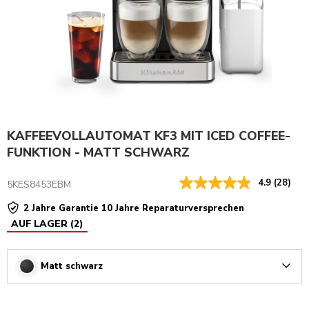
KAFFEEVOLLAUTOMAT KF3 MIT ICED COFFEE-
FUNKTION - MATT SCHWARZ
4.9
(28)
5KES8453EBM
2 Jahre Garantie 10 Jahre Reparaturversprechen
AUF LAGER
(
2
)
Matt schwarz
Arrow