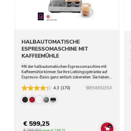
HALBAUTOMATISCHE
ESPRESSOMASCHINE MIT
KAFFEEMÜHLE
Mit der halbautomatischen Espressomaschine mit
Kaffeemühle können Sie Ihre Lieblingsgetränke auf
Espresso-Basis ganz einfach zubereiten. Sie haben
die Wahl.
5KES6551ESX
4.3
(170)
€ 599,25
+
€ 799,00
ADD TO C
Sparen
€ 199,75