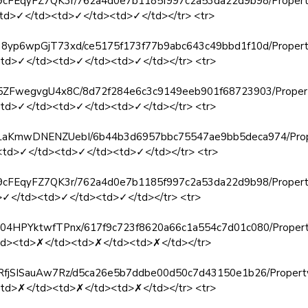
zhba9cFEqyFZ7QK3r/762a4d0e7b1185f997c2a53da22d9b98/Property
<td>✓</td><td>✓</td><td>✓</td></tr> <tr>
Lqk38yp6wpGjT73xd/ce5175f173f77b9abc643c49bbd1f10d/Propert
<td>✓</td><td>✓</td><td>✓</td></tr> <tr>
kyCj5ZFwegvgU4x8C/8d72f284e6c3c9149eeb901f68723903/Propert
><td>✓</td><td>✓</td><td>✓</td></tr> <tr>
6NpeLaKmwDNENZUebI/6b44b3d6957bbc75547ae9bb5deca974/Prope
><td>✓</td><td>✓</td><td>✓</td></tr> <tr>
zhba9cFEqyFZ7QK3r/762a4d0e7b1185f997c2a53da22d9b98/Property
>✓</td><td>✓</td><td>✓</td></tr> <tr>
36dG04HPYktwfTPnx/617f9c723f8620a66c1a554c7d01c080/Proper
/td><td>✗</td><td>✗</td><td>✗</td></tr>
oVbhRfjSISauAw7Rz/d5ca26e5b7ddbe00d50c7d43150e1b26/Propert
<td>✗</td><td>✗</td><td>✗</td></tr> <tr>