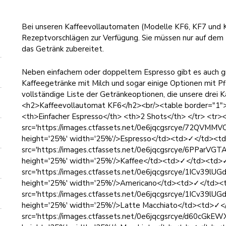
Bei unseren Kaffeevollautomaten (Modelle KF6, KF7 und K
Rezeptvorschlägen zur Verfügung. Sie müssen nur auf dem B
das Getränk zubereitet.
Neben einfachem oder doppeltem Espresso gibt es auch gr
Kaffeegetränke mit Milch und sogar einige Optionen mit Pfla
vollständige Liste der Getränkeoptionen, die unsere drei 
<h2>Kaffeevollautomat KF6</h2><br/><table border="1"
<th>Einfacher Espresso</th> <th>2 Shots</th> </tr> <tr
src='https://images.ctfassets.net/0e6jqcgsrcye/72QV
height='25%' width='25%'/>Espresso</td><td>✓</td><t
src='https://images.ctfassets.net/0e6jqcgsrcye/6PPar
height='25%' width='25%'/>Kaffee</td><td>✓</td><td>
src='https://images.ctfassets.net/0e6jqcgsrcye/1ICv3
height='25%' width='25%'/>Americano</td><td>✓</td><
src='https://images.ctfassets.net/0e6jqcgsrcye/1ICv3
height='25%' width='25%'/>Latte Macchiato</td><td>✓<
src='https://images.ctfassets.net/0e6jqcgsrcye/d60cG