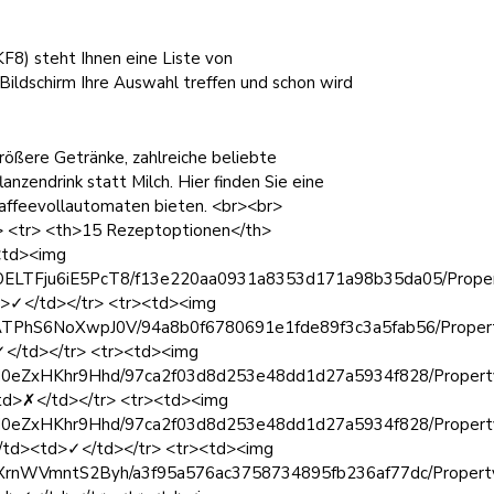
F8) steht Ihnen eine Liste von
ildschirm Ihre Auswahl treffen und schon wird
ößere Getränke, zahlreiche beliebte
nzendrink statt Milch. Hier finden Sie eine
Kaffeevollautomaten bieten. <br><br>
> <tr> <th>15 Rezeptoptionen</th>
><td><img
MMVOELTFju6iE5PcT8/f13e220aa0931a8353d171a98b35da05/Proper
d>✓</td></tr> <tr><td><img
VGTATPhS6NoXwpJ0V/94a8b0f6780691e1fde89f3c3a5fab56/Propert
✓</td></tr> <tr><td><img
9lUGd0eZxHKhr9Hhd/97ca2f03d8d253e48dd1d27a5934f828/Propert
td>✗</td></tr> <tr><td><img
9lUGd0eZxHKhr9Hhd/97ca2f03d8d253e48dd1d27a5934f828/Propert
/td><td>✓</td></tr> <tr><td><img
kEWXrnWVmntS2Byh/a3f95a576ac3758734895fb236af77dc/Property