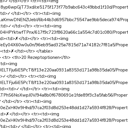
td>✓</td></tr> <tr><td><img
Lqk38yp6wpGjT73xd/ce5175f173f77b9abc643c49bbd1f10d/Propert
<td>✓</td></tr> <tr><td><img
6NpeLaKmwDNENZUebI/6b44b3d6957bbc75547ae9bb5deca974/Prope
<td>✓</td></tr> <tr><td><img
36dG04HPYktwfTPnx/617f9c723f8620a66c1a554c7d01c080/Proper
td><td>✗</td></tr> <tr><td><img
86nYWeEy04X60w0u0n/96eb95ad325a7815d71a74182c7f81a5/Proper
<td>✗</td></tr> </table>
> <tr> <th>20 Rezeptoptionen</th>
><td><img
MMVOELTFju6iE5PcT8/f13e220aa0931a8353d171a98b35da05/Proper
d>✓</td></tr> <tr><td><img
MMVOELTFju6iE5PcT8/f13e220aa0931a8353d171a98b35da05/Proper
/td><td>✓</td></tr> <tr><td><img
VGTATPhS6NoXwpJ0V/94a8b0f6780691e1fde89f3c3a5fab56/Propert
✓</td></tr> <tr><td><img
9lUGd0eZxHKhr9Hhd/97ca2f03d8d253e48dd1d27a5934f828/Propert
td>✗</td></tr> <tr><td><img
9lUGd0eZxHKhr9Hhd/97ca2f03d8d253e48dd1d27a5934f828/Propert
/td><td>✓</td></tr> <tr><td><img