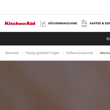
KÜCHENMASCHINE
KAFFEE & ES
Bi
Startseite
Häufig gestellte Fragen
Kaffeevollautomat
>
>
>
Welche 