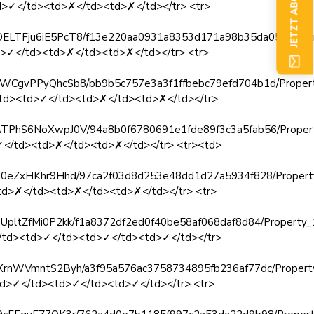
JETZT ABONNIEREN
td>✓</td><td>✗</td><td>✗</td></tr> <tr>
MMVOELTFju6iE5PcT8/f13e220aa0931a8353d171a98b35da05/Proper
d>✓</td><td>✗</td><td>✗</td></tr> <tr>
pHpsWCgvPPyQhcSb8/bb9b5c757e3a3f1ffbebc79efd704b1d/Propert
</td><td>✓</td><td>✗</td><td>✗</td></tr>
VGTATPhS6NoXwpJ0V/94a8b0f6780691e1fde89f3c3a5fab56/Propert
✓</td><td>✗</td><td>✗</td></tr> <tr><td>
9lUGd0eZxHKhr9Hhd/97ca2f03d8d253e48dd1d27a5934f828/Propert
td>✗</td><td>✗</td><td>✗</td></tr> <tr>
KweUpltZfMi0P2kk/f1a8372df2ed0f40be58af068daf8d84/Property_
</td><td>✓</td><td>✓</td><td>✓</td></tr>
kEWXrnWVmntS2Byh/a3f95a576ac3758734895fb236af77dc/Property
td>✓</td><td>✓</td><td>✓</td></tr> <tr>