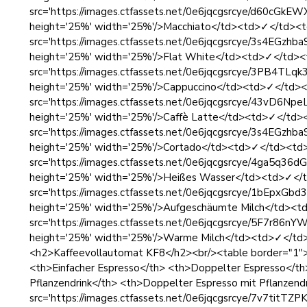
src='https://images.ctfassets.net/0e6jqcgsrcye/d60cG
height='25%' width='25%'/>Macchiato</td><td>✓</td><
src='https://images.ctfassets.net/0e6jqcgsrcye/3s4EG
height='25%' width='25%'/>Flat White</td><td>✓</td><
src='https://images.ctfassets.net/0e6jqcgsrcye/3PB4T
height='25%' width='25%'/>Cappuccino</td><td>✓</td>
src='https://images.ctfassets.net/0e6jqcgsrcye/43vD
height='25%' width='25%'/>Caffè Latte</td><td>✓</td>
src='https://images.ctfassets.net/0e6jqcgsrcye/3s4EG
height='25%' width='25%'/>Cortado</td><td>✓</td><td
src='https://images.ctfassets.net/0e6jqcgsrcye/4ga5q
height='25%' width='25%'/>Heißes Wasser</td><td>✓</
src='https://images.ctfassets.net/0e6jqcgsrcye/1bEpx
height='25%' width='25%'/>Aufgeschäumte Milch</td><
src='https://images.ctfassets.net/0e6jqcgsrcye/5F7r
height='25%' width='25%'/>Warme Milch</td><td>✓</td
<h2>Kaffeevollautomat KF8</h2><br/><table border="1">
<th>Einfacher Espresso</th> <th>Doppelter Espresso</th>
Pflanzendrink</th> <th>Doppelter Espresso mit Pflanzend
src='https://images.ctfassets.net/0e6jqcgsrcye/7v7tit