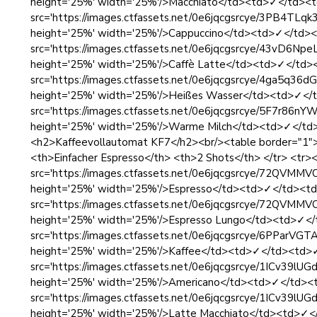
height='25%' width='25%'/>Macchiato</td><td>✓</td><
src='https://images.ctfassets.net/0e6jqcgsrcye/3PB4T
height='25%' width='25%'/>Cappuccino</td><td>✓</td>
src='https://images.ctfassets.net/0e6jqcgsrcye/43vD
height='25%' width='25%'/>Caffè Latte</td><td>✓</td>
src='https://images.ctfassets.net/0e6jqcgsrcye/4ga5q
height='25%' width='25%'/>Heißes Wasser</td><td>✓</
src='https://images.ctfassets.net/0e6jqcgsrcye/5F7r
height='25%' width='25%'/>Warme Milch</td><td>✓</td>
<h2>Kaffeevollautomat KF7</h2><br/><table border="1"
<th>Einfacher Espresso</th> <th>2 Shots</th> </tr> <tr
src='https://images.ctfassets.net/0e6jqcgsrcye/72QV
height='25%' width='25%'/>Espresso</td><td>✓</td><t
src='https://images.ctfassets.net/0e6jqcgsrcye/72QV
height='25%' width='25%'/>Espresso Lungo</td><td>✓<
src='https://images.ctfassets.net/0e6jqcgsrcye/6PPar
height='25%' width='25%'/>Kaffee</td><td>✓</td><td>
src='https://images.ctfassets.net/0e6jqcgsrcye/1ICv3
height='25%' width='25%'/>Americano</td><td>✓</td><
src='https://images.ctfassets.net/0e6jqcgsrcye/1ICv3
height='25%' width='25%'/>Latte Macchiato</td><td>✓<