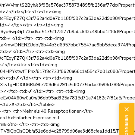
kEWXrnWVmntS2Byh/a3f95a576ac3758734895fb236af77dc/Property
td>✓</td></tr> <tr><td><img
zhba9cFEqyFZ7QK3r/762a4d0e7b1185f997c2a53da22d9b98/Property
td>✓</td></tr> <tr><td><img
Lqk38yp6wpGjT73xd/ce5175f173f77b9abc643c49bbd1f10d/Propert
<td>✓</td></tr> <tr><td><img
6NpeLaKmwDNENZUebI/6b44b3d6957bbc75547ae9bb5deca974/Prope
<td>✓</td></tr> <tr><td><img
zhba9cFEqyFZ7QK3r/762a4d0e7b1185f997c2a53da22d9b98/Property
>✓</td></tr> <tr><td><img
36dG04HPYktwfTPnx/617f9c723f8620a66c1a554c7d01c080/Proper
td><td>✗</td></tr> <tr><td><img
Gbd3XtvtgHDIOU6Rk/9fe208d6d291c5df0775bdac0598d788/Property
td>✓</td><td>✗</td></tr> <tr><td><img
86nYWeEy04X60w0u0n/96eb95ad325a7815d71a74182c7f81a5/Proper
><td>✗</td></tr></table>
 <tr> <th>Mehr als 40 Rezeptoptionen</th>
 <th>Einfacher Espresso mit
rink</th> </tr> <tr><td><img
TZPKTV8iQbCisCDb/a51e6dd4c28799d06aa3d68cfaa1dd15/Property_