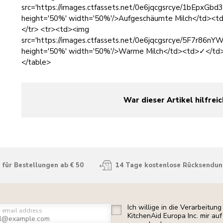
src='https://images.ctfassets.net/0e6jqcgsrcye/1bEpx
height='50%' width='50%'/>Aufgeschäumte Milch</td>
</tr> <tr><td><img
src='https://images.ctfassets.net/0e6jqcgsrcye/5F7r
height='50%' width='50%'/>Warme Milch</td><td>✓</t
</table>
War dieser Artikel hilfreic
yes
no
für Bestellungen ab € 50
14 Tage kostenlose Rücksendu
Ich willige in die Verarbeitu
r email address
KitchenAid Europa Inc. mir a