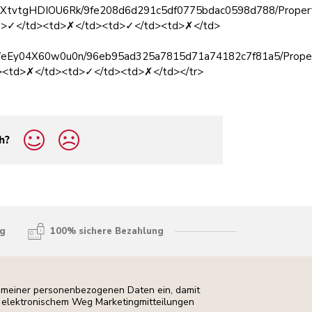
Gbd3XtvtgHDIOU6Rk/9fe208d6d291c5df0775bdac0598d788/Property
<td>✓</td><td>✗</td><td>✓</td><td>✗</td>
86nYWeEy04X60w0u0n/96eb95ad325a7815d71a74182c7f81a5/Proper
d><td>✗</td><td>✓</td><td>✗</td></tr>
h?
ng
100% sichere Bezahlung
ng meiner personenbezogenen Daten ein, damit
uf elektronischem Weg Marketingmitteilungen