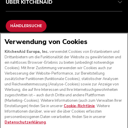
ÜBER KITCHENAID
HÄNDLERSUCHE
Verwendung von Cookies
WIR AKZEPTIEREN
KitchenAid Europa, Inc.
verwendet Cookies von Erstanbietern und
Drittanbietern um die Funktionalität der Website zu gewährleisten und
ein nahtloses Browser-Erlebnis zu bieten (unbedingt notwendige
Cookies). Mit Ihrer Zustimmung verwenden wir Cookies auch zur
FOLGEN SIE UNS
Verbesserung der Website-Performance, zur Bereitstellung
zusätzlicher Funktionen (funktionale Cookies), statistischer Analysen
und Reichweitenmessung (Analyse-Cookies) sowie zur Anzeige von
Werbung, die auf Ihre Interessen und Ihre Internetsuchgewohnheiten
zugeschnitten ist – auch durch Dritte und andere Plattformen
(Marketing-Cookies). Weitere Informationen (auch zum Verwalten Ihrer
Einstellungen) finden Sie in unserer
Cookie-Richtlinie
. Weitere
Informationen darüber, wie wir die über Cookies erfassten
personenbezogenen Daten verarbeiten, finden Sie in unserer
Datenschutzerklärung
.