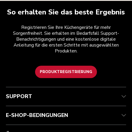
So erhalten Sie das beste Ergebnis
Registrieren Sie Ihre Küchengeräte für mehr
Sorgenfreiheit. Sie erhalten im Bedarfsfall Support-
Benachrichtigungen und eine kostenlose digitale
Anleitung für die ersten Schritte mit ausgewählten
Produkten.
PRODUKTREGISTRIERUNG
Health Check
Teilnahmebedingungen
Die Marke
Händlersuche
Kundenservice
Versand und Lieferung
Unsere Geschichte
SUPPORT
Verfolgen Sie Ihre Bestellung
Rückgaben und Erstattungen
Garantie und Dokumente
Impressum
Kontaktieren Sie uns.
Erklärung zur Barrierefreiheit
Häufig gestellte fragen
ODR
E-SHOP-BEDINGUNGEN