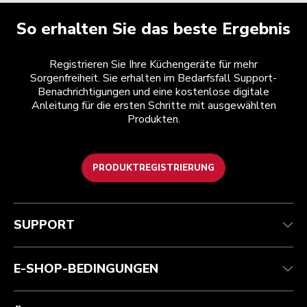
So erhalten Sie das beste Ergebnis
Registrieren Sie Ihre Küchengeräte für mehr
Sorgenfreiheit. Sie erhalten im Bedarfsfall Support-
Benachrichtigungen und eine kostenlose digitale
Anleitung für die ersten Schritte mit ausgewählten
Produkten.
PRODUKTREGISTRIERUNG
Health Check
Teilnahmebedingungen
Die Marke
Händlersuche
Kundenservice
Versand und Lieferung
Unsere Geschichte
SUPPORT
Verfolgen Sie Ihre Bestellung
Rückgaben und Erstattungen
Garantie und Dokumente
Impressum
Kontaktieren Sie uns.
Erklärung zur Barrierefreiheit
Häufig gestellte fragen
ODR
E-SHOP-BEDINGUNGEN