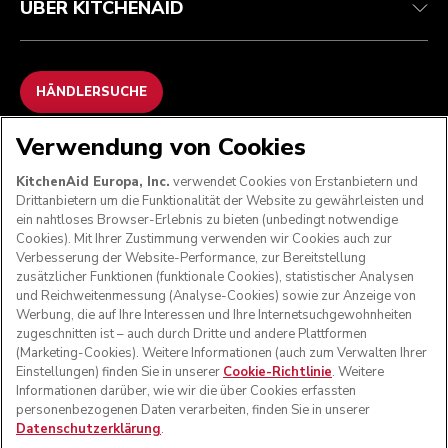
ÜBER KITCHENAID
HÄNDLERSUCHE
Verwendung von Cookies
WIR AKZEPTIEREN
KitchenAid Europa, Inc.
verwendet Cookies von Erstanbietern und
Drittanbietern um die Funktionalität der Website zu gewährleisten und
ein nahtloses Browser-Erlebnis zu bieten (unbedingt notwendige
Cookies). Mit Ihrer Zustimmung verwenden wir Cookies auch zur
FOLGEN SIE UNS
Verbesserung der Website-Performance, zur Bereitstellung
zusätzlicher Funktionen (funktionale Cookies), statistischer Analysen
und Reichweitenmessung (Analyse-Cookies) sowie zur Anzeige von
Werbung, die auf Ihre Interessen und Ihre Internetsuchgewohnheiten
zugeschnitten ist – auch durch Dritte und andere Plattformen
(Marketing-Cookies). Weitere Informationen (auch zum Verwalten Ihrer
Einstellungen) finden Sie in unserer
Cookie-Richtlinie
. Weitere
Informationen darüber, wie wir die über Cookies erfassten
personenbezogenen Daten verarbeiten, finden Sie in unserer
Datenschutzerklärung
.