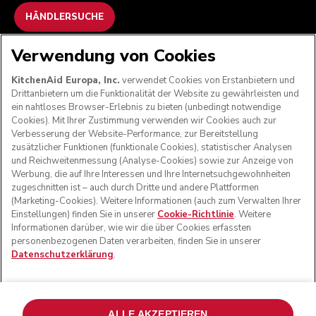
HÄNDLERSUCHE
Verwendung von Cookies
WIR AKZEPTIEREN
KitchenAid Europa, Inc.
verwendet Cookies von Erstanbietern und
Drittanbietern um die Funktionalität der Website zu gewährleisten und
ein nahtloses Browser-Erlebnis zu bieten (unbedingt notwendige
Cookies). Mit Ihrer Zustimmung verwenden wir Cookies auch zur
FOLGEN SIE UNS
Verbesserung der Website-Performance, zur Bereitstellung
zusätzlicher Funktionen (funktionale Cookies), statistischer Analysen
und Reichweitenmessung (Analyse-Cookies) sowie zur Anzeige von
Werbung, die auf Ihre Interessen und Ihre Internetsuchgewohnheiten
zugeschnitten ist – auch durch Dritte und andere Plattformen
(Marketing-Cookies). Weitere Informationen (auch zum Verwalten Ihrer
Einstellungen) finden Sie in unserer
Cookie-Richtlinie
. Weitere
Informationen darüber, wie wir die über Cookies erfassten
personenbezogenen Daten verarbeiten, finden Sie in unserer
Datenschutzerklärung
.
© KitchenAid 2026 - Alle Rechte vorbehalten. KitchenAid
und das Design der Küchenmaschine sind eingetragene
ALLE AKZEPTIEREN