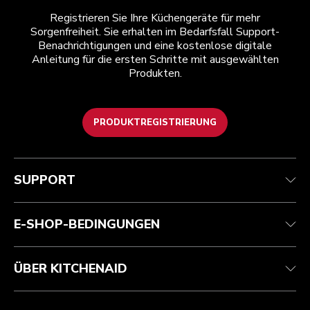
Registrieren Sie Ihre Küchengeräte für mehr
Sorgenfreiheit. Sie erhalten im Bedarfsfall Support-
Benachrichtigungen und eine kostenlose digitale
Anleitung für die ersten Schritte mit ausgewählten
Produkten.
PRODUKTREGISTRIERUNG
Health Check
Teilnahmebedingungen
Die Marke
Händlersuche
Kundenservice
Versand und Lieferung
Unsere Geschichte
SUPPORT
Verfolgen Sie Ihre Bestellung
Rückgaben und Erstattungen
Garantie und Dokumente
Impressum
Kontaktieren Sie uns.
Erklärung zur Barrierefreiheit
Häufig gestellte fragen
ODR
E-SHOP-BEDINGUNGEN
ÜBER KITCHENAID