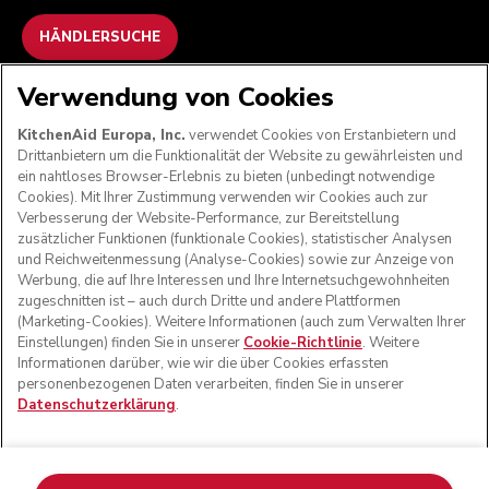
HÄNDLERSUCHE
Verwendung von Cookies
WIR AKZEPTIEREN
KitchenAid Europa, Inc.
verwendet Cookies von Erstanbietern und
Drittanbietern um die Funktionalität der Website zu gewährleisten und
ein nahtloses Browser-Erlebnis zu bieten (unbedingt notwendige
Cookies). Mit Ihrer Zustimmung verwenden wir Cookies auch zur
FOLGEN SIE UNS
Verbesserung der Website-Performance, zur Bereitstellung
zusätzlicher Funktionen (funktionale Cookies), statistischer Analysen
und Reichweitenmessung (Analyse-Cookies) sowie zur Anzeige von
Werbung, die auf Ihre Interessen und Ihre Internetsuchgewohnheiten
zugeschnitten ist – auch durch Dritte und andere Plattformen
(Marketing-Cookies). Weitere Informationen (auch zum Verwalten Ihrer
Einstellungen) finden Sie in unserer
Cookie-Richtlinie
. Weitere
Informationen darüber, wie wir die über Cookies erfassten
personenbezogenen Daten verarbeiten, finden Sie in unserer
Datenschutzerklärung
.
© KitchenAid 2026 - Alle Rechte vorbehalten. KitchenAid
und das Design der Küchenmaschine sind eingetragene