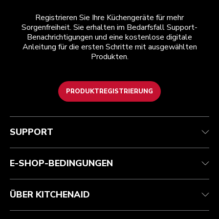
Registrieren Sie Ihre Küchengeräte für mehr
Sorgenfreiheit. Sie erhalten im Bedarfsfall Support-
Benachrichtigungen und eine kostenlose digitale
Anleitung für die ersten Schritte mit ausgewählten
Produkten.
PRODUKTREGISTRIERUNG
Health Check
Teilnahmebedingungen
Die Marke
Händlersuche
Kundenservice
Versand und Lieferung
Unsere Geschichte
SUPPORT
Verfolgen Sie Ihre Bestellung
Rückgaben und Erstattungen
Garantie und Dokumente
Impressum
Kontaktieren Sie uns.
Erklärung zur Barrierefreiheit
Häufig gestellte fragen
ODR
E-SHOP-BEDINGUNGEN
ÜBER KITCHENAID