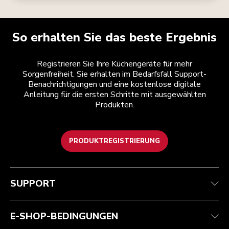
So erhalten Sie das beste Ergebnis
Registrieren Sie Ihre Küchengeräte für mehr
Sorgenfreiheit. Sie erhalten im Bedarfsfall Support-
Benachrichtigungen und eine kostenlose digitale
Anleitung für die ersten Schritte mit ausgewählten
Produkten.
PRODUKTREGISTRIERUNG
Health Check
Teilnahmebedingungen
Die Marke
Händlersuche
Kundenservice
Versand und Lieferung
Unsere Geschichte
SUPPORT
Verfolgen Sie Ihre Bestellung
Rückgaben und Erstattungen
Garantie und Dokumente
Impressum
Kontaktieren Sie uns.
Erklärung zur Barrierefreiheit
Häufig gestellte fragen
ODR
E-SHOP-BEDINGUNGEN