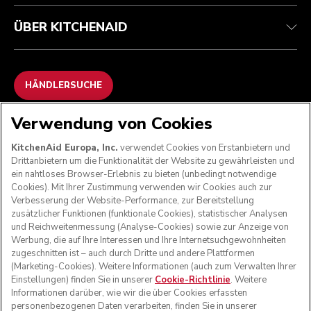
ÜBER KITCHENAID
HÄNDLERSUCHE
Verwendung von Cookies
WIR AKZEPTIEREN
KitchenAid Europa, Inc.
verwendet Cookies von Erstanbietern und
Drittanbietern um die Funktionalität der Website zu gewährleisten und
ein nahtloses Browser-Erlebnis zu bieten (unbedingt notwendige
Cookies). Mit Ihrer Zustimmung verwenden wir Cookies auch zur
FOLGEN SIE UNS
Verbesserung der Website-Performance, zur Bereitstellung
zusätzlicher Funktionen (funktionale Cookies), statistischer Analysen
und Reichweitenmessung (Analyse-Cookies) sowie zur Anzeige von
Werbung, die auf Ihre Interessen und Ihre Internetsuchgewohnheiten
zugeschnitten ist – auch durch Dritte und andere Plattformen
(Marketing-Cookies). Weitere Informationen (auch zum Verwalten Ihrer
Einstellungen) finden Sie in unserer
Cookie-Richtlinie
. Weitere
Informationen darüber, wie wir die über Cookies erfassten
personenbezogenen Daten verarbeiten, finden Sie in unserer