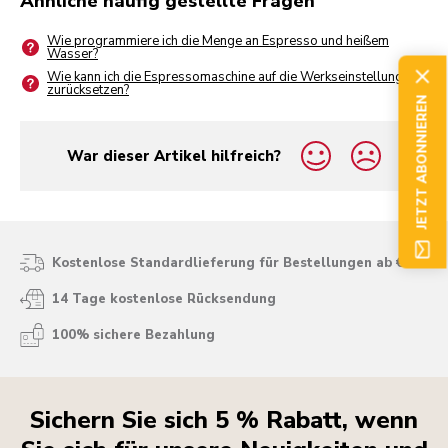
Ähnliche häufig gestellte Fragen
Wie programmiere ich die Menge an Espresso und heißem
Wasser?
Wie kann ich die Espressomaschine auf die Werkseinstellung
zurücksetzen?
JETZT ABONNIEREN
War dieser Artikel hilfreich?
yes
no
Kostenlose Standardlieferung für Bestellungen ab € 50
14 Tage kostenlose Rücksendung
100% sichere Bezahlung
Sichern Sie sich 5 % Rabatt, wenn