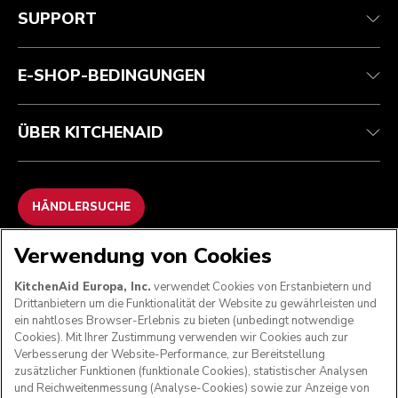
Kundenservice
Versand und Lieferung
Unsere Geschichte
SUPPORT
Verfolgen Sie Ihre Bestellung
Rückgaben und Erstattungen
Garantie und Dokumente
Impressum
Kontaktieren Sie uns.
Erklärung zur Barrierefreiheit
Häufig gestellte fragen
ODR
E-SHOP-BEDINGUNGEN
ÜBER KITCHENAID
HÄNDLERSUCHE
Verwendung von Cookies
WIR AKZEPTIEREN
KitchenAid Europa, Inc.
verwendet Cookies von Erstanbietern und
Drittanbietern um die Funktionalität der Website zu gewährleisten und
ein nahtloses Browser-Erlebnis zu bieten (unbedingt notwendige
Cookies). Mit Ihrer Zustimmung verwenden wir Cookies auch zur
FOLGEN SIE UNS
Verbesserung der Website-Performance, zur Bereitstellung
zusätzlicher Funktionen (funktionale Cookies), statistischer Analysen
und Reichweitenmessung (Analyse-Cookies) sowie zur Anzeige von