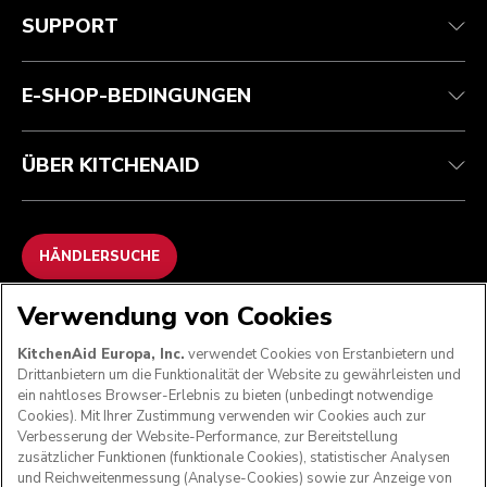
Kundenservice
Versand und Lieferung
Unsere Geschichte
SUPPORT
Verfolgen Sie Ihre Bestellung
Rückgaben und Erstattungen
Garantie und Dokumente
Impressum
Kontaktieren Sie uns.
Erklärung zur Barrierefreiheit
Häufig gestellte fragen
ODR
E-SHOP-BEDINGUNGEN
ÜBER KITCHENAID
HÄNDLERSUCHE
Verwendung von Cookies
WIR AKZEPTIEREN
KitchenAid Europa, Inc.
verwendet Cookies von Erstanbietern und
Drittanbietern um die Funktionalität der Website zu gewährleisten und
ein nahtloses Browser-Erlebnis zu bieten (unbedingt notwendige
Cookies). Mit Ihrer Zustimmung verwenden wir Cookies auch zur
FOLGEN SIE UNS
Verbesserung der Website-Performance, zur Bereitstellung
zusätzlicher Funktionen (funktionale Cookies), statistischer Analysen
und Reichweitenmessung (Analyse-Cookies) sowie zur Anzeige von