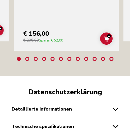
+
€ 156,00
ADD TO CART
+
€ 208,00
ADD TO C
Sparen
€ 52,00
Datenschutzerklärung
detaillierte informationen
technische spezifikationen