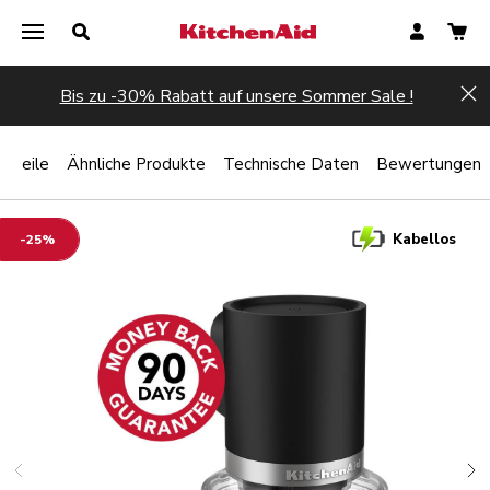
Bis zu -30% Rabatt auf unsere Sommer Sale !
Hi
orteile
Ähnliche Produkte
Technische Daten
Bewertungen
Kabellos
-25%