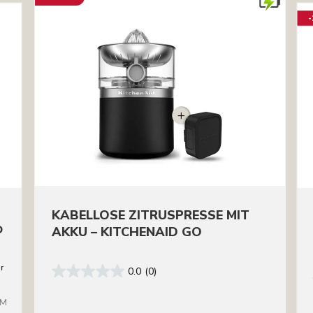
KABELLOSE ZITRUSPRESSE MIT
D
AKKU – KITCHENAID GO
er
0.0
(0)
BM