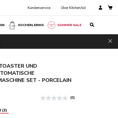
Kundenservice
Über KitchenAid
BEN
KOCHERLEBNIS
SOMMER SALE
Porcelain white
€ 998,00
IN DEN EINKAUFSWAGEN
€ 748,50
Inkl.
Kosten
Hid
MwSt.
einsparen
€ 249,50
 TOASTER UND
TOMATISCHE
ASCHINE SET - PORCELAIN
(0)
R
(
2
)