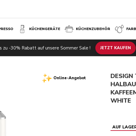
PRESSO
KÜCHENGERÄTE
KÜCHENZUBEHÖR
FAR
HINE SET - PORCELAIN WHITE
s zu -30% Rabatt auf unsere Sommer Sale !
JETZT KAUFEN
DESIGN
Online-Angebot
HALBAU
KAFFEEM
WHITE
AUF LAGE