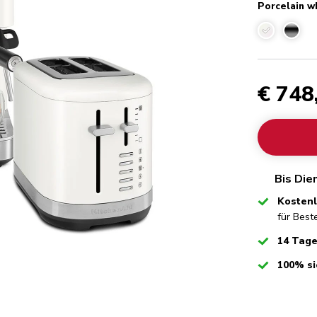
Porcelain w
Porcelain w
€ 748
Bis Die
Checked
Kostenl
für Best
Checked
14 Tag
Checked
100% si