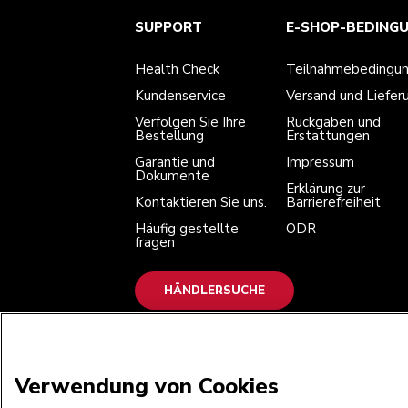
Health Check
Teilnahmebedingungen
Die Marke
Händlersuche
SUPPORT
E-SHOP-BEDING
Kundenservice
Versand und Lieferung
Unsere Geschichte
Verfolgen Sie Ihre Bestellung
Rückgaben und Erstattungen
Garantie und Dokumente
Impressum
Health Check
Teilnahmebedingu
Kontaktieren Sie uns.
Erklärung zur Barrierefreiheit
Häufig gestellte fragen
ODR
Kundenservice
Versand und Liefer
Verfolgen Sie Ihre
Rückgaben und
Bestellung
Erstattungen
Garantie und
Impressum
Dokumente
Erklärung zur
Kontaktieren Sie uns.
Barrierefreiheit
Häufig gestellte
ODR
fragen
HÄNDLERSUCHE
WIR AKZEPTIEREN
Verwendung von Cookies