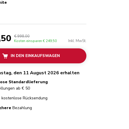
hite
hite
,50
€ 998,00
Inkl. MwSt.
Kosten einsparen
€ 249,50
IN DEN EINKAUFSWAGEN
nstag, den 11 August 2026 erhalten
ose Standardlieferung
ellungen ab € 50
e
kostenlose Rücksendung
chere
Bezahlung