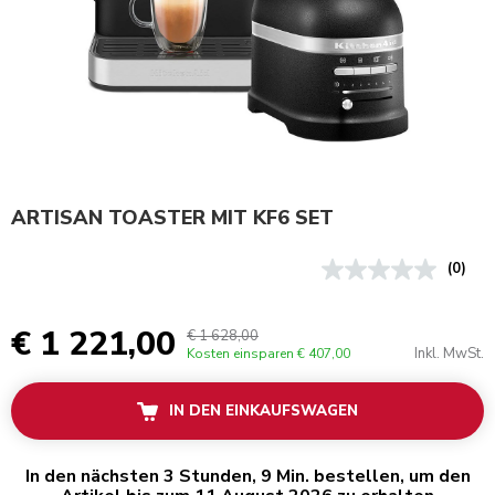
ARTISAN TOASTER MIT KF6 SET
(0)
€ 1 221,00
€ 1 628,00
Inkl. MwSt.
Kosten einsparen
€ 407,00
IN DEN EINKAUFSWAGEN
In den nächsten 3 Stunden, 9 Min. bestellen, um den