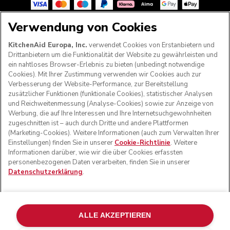
Verwendung von Cookies
FOLGEN SIE UNS
KitchenAid Europa, Inc.
verwendet Cookies von Erstanbietern und
Drittanbietern um die Funktionalität der Website zu gewährleisten und
ein nahtloses Browser-Erlebnis zu bieten (unbedingt notwendige
Cookies). Mit Ihrer Zustimmung verwenden wir Cookies auch zur
Verbesserung der Website-Performance, zur Bereitstellung
zusätzlicher Funktionen (funktionale Cookies), statistischer Analysen
und Reichweitenmessung (Analyse-Cookies) sowie zur Anzeige von
Werbung, die auf Ihre Interessen und Ihre Internetsuchgewohnheiten
zugeschnitten ist – auch durch Dritte und andere Plattformen
(Marketing-Cookies). Weitere Informationen (auch zum Verwalten Ihrer
Einstellungen) finden Sie in unserer
Cookie-Richtlinie
. Weitere
Informationen darüber, wie wir die über Cookies erfassten
© KitchenAid 2026 - Alle Rechte vorbehalten. KitchenAid
personenbezogenen Daten verarbeiten, finden Sie in unserer
und das Design der Küchenmaschine sind eingetragene
Datenschutzerklärung
.
Marken in den USA und in anderen Ländern.
Meine cookies verwalten
Datenschutzerklärung
Cookie-Erklärung
Andere Länder
Online-Schlichtung
ALLE AKZEPTIEREN