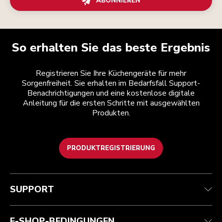
ABONNIEREN
So erhalten Sie das beste Ergebnis
Registrieren Sie Ihre Küchengeräte für mehr
Sorgenfreiheit. Sie erhalten im Bedarfsfall Support-
Benachrichtigungen und eine kostenlose digitale
Anleitung für die ersten Schritte mit ausgewählten
Produkten.
PRODUKTREGISTRIERUNG
Health Check
Teilnahmebedingungen
Die Marke
Händlersuche
Kundenservice
Versand und Lieferung
Unsere Geschichte
SUPPORT
Verfolgen Sie Ihre Bestellung
Rückgaben und Erstattungen
Garantie und Dokumente
Impressum
Kontaktieren Sie uns.
Erklärung zur Barrierefreiheit
Häufig gestellte fragen
ODR
E-SHOP-BEDINGUNGEN