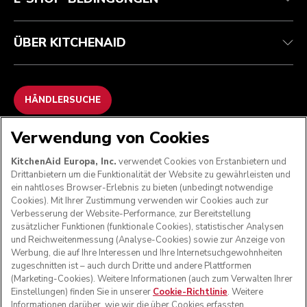
ÜBER KITCHENAID
HÄNDLERSUCHE
Verwendung von Cookies
WIR AKZEPTIEREN
KitchenAid Europa, Inc.
verwendet Cookies von Erstanbietern und
Drittanbietern um die Funktionalität der Website zu gewährleisten und
ein nahtloses Browser-Erlebnis zu bieten (unbedingt notwendige
Cookies). Mit Ihrer Zustimmung verwenden wir Cookies auch zur
FOLGEN SIE UNS
Verbesserung der Website-Performance, zur Bereitstellung
zusätzlicher Funktionen (funktionale Cookies), statistischer Analysen
und Reichweitenmessung (Analyse-Cookies) sowie zur Anzeige von
Werbung, die auf Ihre Interessen und Ihre Internetsuchgewohnheiten
zugeschnitten ist – auch durch Dritte und andere Plattformen
(Marketing-Cookies). Weitere Informationen (auch zum Verwalten Ihrer
Einstellungen) finden Sie in unserer
Cookie-Richtlinie
. Weitere
Informationen darüber, wie wir die über Cookies erfassten